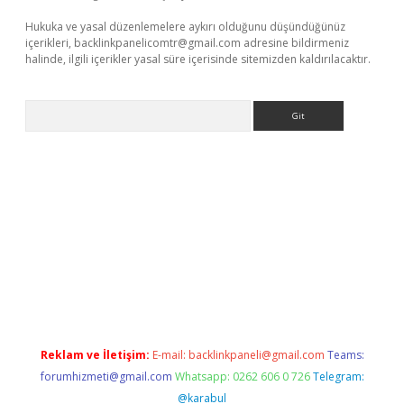
Hukuka ve yasal düzenlemelere aykırı olduğunu düşündüğünüz
içerikleri,
backlinkpanelicomtr@gmail.com
adresine bildirmeniz
halinde, ilgili içerikler yasal süre içerisinde sitemizden kaldırılacaktır.
Arama
elexbetgiris.org
Reklam ve İletişim:
E-mail:
backlinkpaneli@gmail.com
Teams:
forumhizmeti@gmail.com
Whatsapp: 0262 606 0 726
Telegram:
@karabul