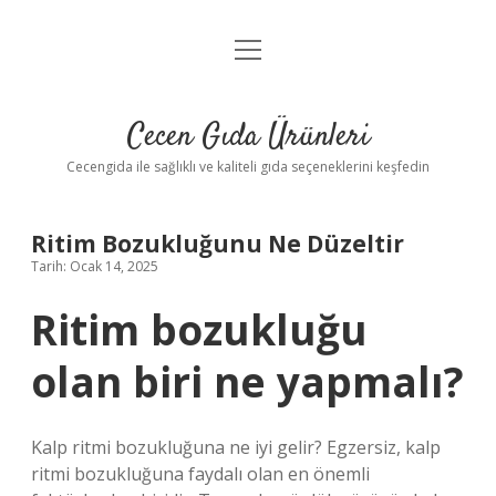
menüyü
Anasayfa
aç
Gizlilik Politikası
Cecen Gıda Ürünleri
Yasal Uyarı
Cecengida ile sağlıklı ve kaliteli gıda seçeneklerini keşfedin
Ritim Bozukluğunu Ne Düzeltir
Tarih: Ocak 14, 2025
Ritim bozukluğu
olan biri ne yapmalı?
Kalp ritmi bozukluğuna ne iyi gelir? Egzersiz, kalp
ritmi bozukluğuna faydalı olan en önemli