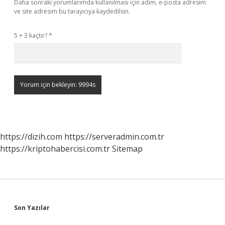
Daha sonraki yorumlarımda kullanılması için adım, e-posta adresim
ve site adresim bu tarayıcıya kaydedilsin.
5 + 3 kaçtır?
*
https://dizih.com
https://serveradmin.com.tr
https://kriptohabercisi.com.tr
Sitemap
Sidebar
Son Yazılar