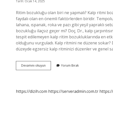
Tarih: Ocak 14, 2025
Ritim bozukluğu olan biri ne yapmalı? Kalp ritmi bo
faydalı olan en önemli faktörlerden biridir. Tempolu 
lahana, ıspanak, roka ve pazı gibi yeşil yapraklı se
bozukluğu ilaçsız geçer mi? Doç. Dr., kalp çarpıntısını
tespit edilemeyen kalp ritim bozukluklarında en etk
olduğunu vurguladı. Kalp ritmini ne düzene sokar? Dü
düzeyde egzersiz kalp ritminizi düzenler ve genel sağ
Ritim
Devamını okuyun
Yorum Bırak
Bozukluğunu
Ne
Düzeltir
https://dizih.com
https://serveradmin.com.tr
https:/