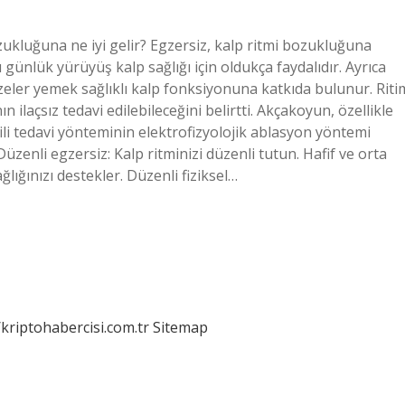
zukluğuna ne iyi gelir? Egzersiz, kalp ritmi bozukluğuna
günlük yürüyüş kalp sağlığı için oldukça faydalıdır. Ayrıca
bzeler yemek sağlıklı kalp fonksiyonuna katkıda bulunur. Riti
n ilaçsız tedavi edilebileceğini belirtti. Akçakoyun, özellikle
ili tedavi yönteminin elektrofizyolojik ablasyon yöntemi
zenli egzersiz: Kalp ritminizi düzenli tutun. Hafif ve orta
lığınızı destekler. Düzenli fiziksel…
/kriptohabercisi.com.tr
Sitemap