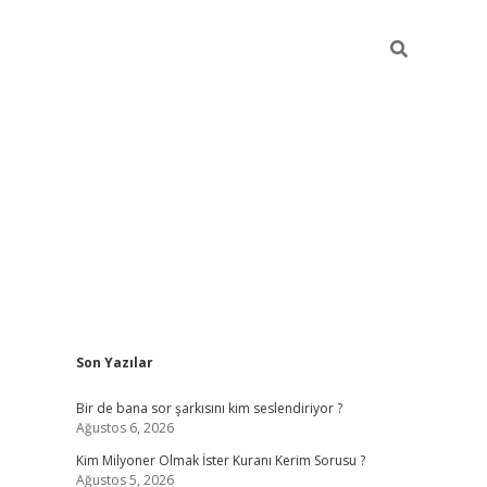
Sidebar
Son Yazılar
https://hiltonbet-giris.com/
betexpe
Bir de bana sor şarkısını kim seslendiriyor ?
Ağustos 6, 2026
Kim Milyoner Olmak İster Kuranı Kerim Sorusu ?
Ağustos 5, 2026