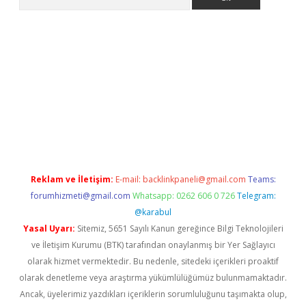
ir
elexbetgiris.org
Reklam ve İletişim:
E-mail:
backlinkpaneli@gmail.com
Teams:
forumhizmeti@gmail.com
Whatsapp: 0262 606 0 726
Telegram:
@karabul
Yasal Uyarı:
Sitemiz, 5651 Sayılı Kanun gereğince Bilgi Teknolojileri
ve İletişim Kurumu (BTK) tarafından onaylanmış bir Yer Sağlayıcı
olarak hizmet vermektedir. Bu nedenle, sitedeki içerikleri proaktif
olarak denetleme veya araştırma yükümlülüğümüz bulunmamaktadır.
Ancak, üyelerimiz yazdıkları içeriklerin sorumluluğunu taşımakta olup,