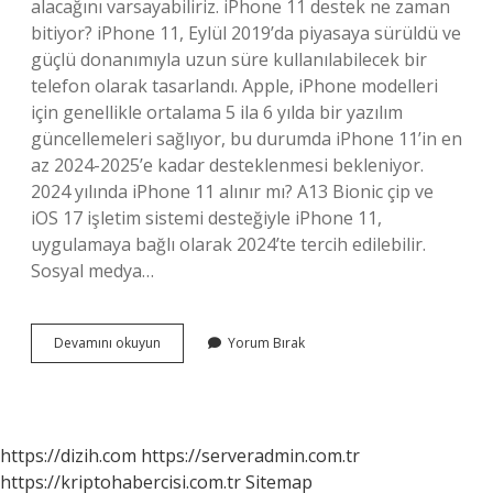
alacağını varsayabiliriz. iPhone 11 destek ne zaman
bitiyor? iPhone 11, Eylül 2019’da piyasaya sürüldü ve
güçlü donanımıyla uzun süre kullanılabilecek bir
telefon olarak tasarlandı. Apple, iPhone modelleri
için genellikle ortalama 5 ila 6 yılda bir yazılım
güncellemeleri sağlıyor, bu durumda iPhone 11’in en
az 2024-2025’e kadar desteklenmesi bekleniyor.
2024 yılında iPhone 11 alınır mı? A13 Bionic çip ve
iOS 17 işletim sistemi desteğiyle iPhone 11,
uygulamaya bağlı olarak 2024’te tercih edilebilir.
Sosyal medya…
Iphone
Devamını okuyun
Yorum Bırak
11
Kaç
Sene
Daha
Kullanılır
https://dizih.com
https://serveradmin.com.tr
https://kriptohabercisi.com.tr
Sitemap