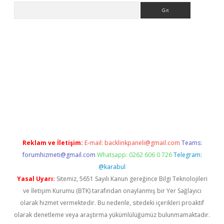
Arama
ndir
elexbetgiris.org
Reklam ve İletişim:
E-mail:
backlinkpaneli@gmail.com
Teams:
forumhizmeti@gmail.com
Whatsapp: 0262 606 0 726
Telegram:
@karabul
Yasal Uyarı:
Sitemiz, 5651 Sayılı Kanun gereğince Bilgi Teknolojileri
ve İletişim Kurumu (BTK) tarafından onaylanmış bir Yer Sağlayıcı
olarak hizmet vermektedir. Bu nedenle, sitedeki içerikleri proaktif
olarak denetleme veya araştırma yükümlülüğümüz bulunmamaktadır.