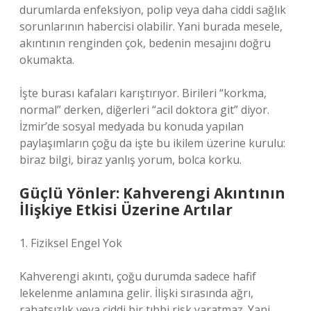
durumlarda enfeksiyon, polip veya daha ciddi sağlık
sorunlarının habercisi olabilir. Yani burada mesele,
akıntının renginden çok, bedenin mesajını doğru
okumakta.
İşte burası kafaları karıştırıyor. Birileri “korkma,
normal” derken, diğerleri “acil doktora git” diyor.
İzmir’de sosyal medyada bu konuda yapılan
paylaşımların çoğu da işte bu ikilem üzerine kurulu:
biraz bilgi, biraz yanlış yorum, bolca korku.
Güçlü Yönler: Kahverengi Akıntının
İlişkiye Etkisi Üzerine Artılar
1. Fiziksel Engel Yok
Kahverengi akıntı, çoğu durumda sadece hafif
lekelenme anlamına gelir. İlişki sırasında ağrı,
rahatsızlık veya ciddi bir tıbbi risk yaratmaz. Yani