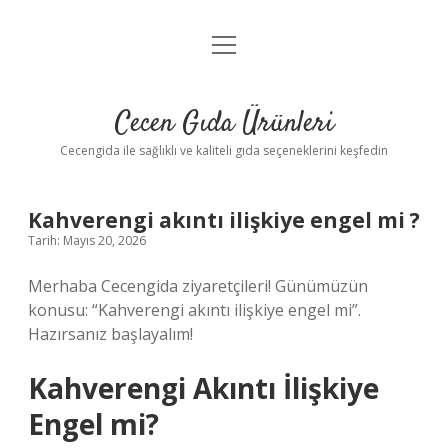
menüyü
Anasayfa
aç
Gizlilik Politikası
Cecen Gıda Ürünleri
Yasal Uyarı
Cecengida ile sağlıklı ve kaliteli gıda seçeneklerini keşfedin
Kahverengi akıntı ilişkiye engel mi ?
Tarih: Mayıs 20, 2026
Merhaba Cecengida ziyaretçileri! Günümüzün
konusu: “Kahverengi akıntı ilişkiye engel mi”.
Hazırsanız başlayalım!
Kahverengi Akıntı İlişkiye
Engel mi?