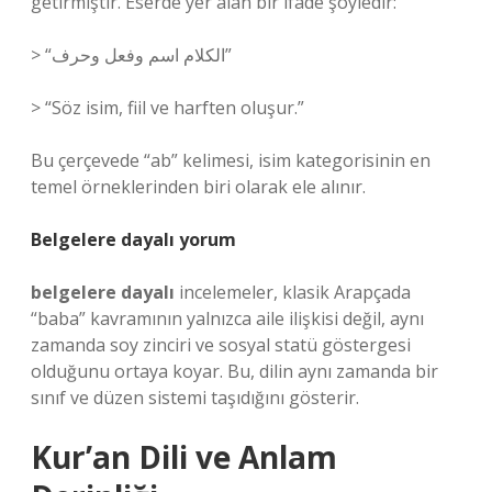
getirmiştir. Eserde yer alan bir ifade şöyledir:
> “الكلام اسم وفعل وحرف”
> “Söz isim, fiil ve harften oluşur.”
Bu çerçevede “ab” kelimesi, isim kategorisinin en
temel örneklerinden biri olarak ele alınır.
Belgelere dayalı yorum
belgelere dayalı
incelemeler, klasik Arapçada
“baba” kavramının yalnızca aile ilişkisi değil, aynı
zamanda soy zinciri ve sosyal statü göstergesi
olduğunu ortaya koyar. Bu, dilin aynı zamanda bir
sınıf ve düzen sistemi taşıdığını gösterir.
Kur’an Dili ve Anlam