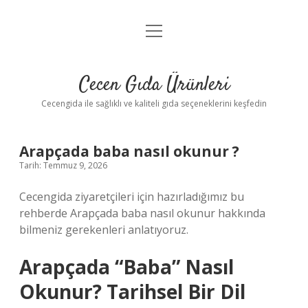
menüyü
Anasayfa
aç
Gizlilik Politikası
Cecen Gıda Ürünleri
Yasal Uyarı
Cecengida ile sağlıklı ve kaliteli gıda seçeneklerini keşfedin
Arapçada baba nasıl okunur ?
Tarih: Temmuz 9, 2026
Cecengida ziyaretçileri için hazırladığımız bu
rehberde Arapçada baba nasıl okunur hakkında
bilmeniz gerekenleri anlatıyoruz.
Arapçada “Baba” Nasıl
Okunur? Tarihsel Bir Dil