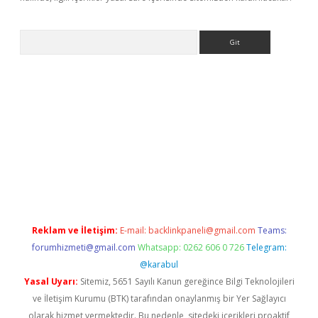
Arama
elexbetgiris.org
Reklam ve İletişim:
E-mail:
backlinkpaneli@gmail.com
Teams:
forumhizmeti@gmail.com
Whatsapp: 0262 606 0 726
Telegram:
@karabul
Yasal Uyarı:
Sitemiz, 5651 Sayılı Kanun gereğince Bilgi Teknolojileri
ve İletişim Kurumu (BTK) tarafından onaylanmış bir Yer Sağlayıcı
olarak hizmet vermektedir. Bu nedenle, sitedeki içerikleri proaktif