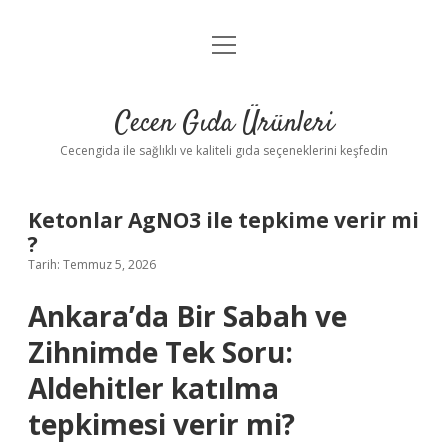
menüyü
Anasayfa
aç
Gizlilik Politikası
Cecen Gıda Ürünleri
Yasal Uyarı
Cecengida ile sağlıklı ve kaliteli gıda seçeneklerini keşfedin
Ketonlar AgNO3 ile tepkime verir mi
?
Tarih: Temmuz 5, 2026
Ankara’da Bir Sabah ve
Zihnimde Tek Soru:
Aldehitler katılma
tepkimesi verir mi?