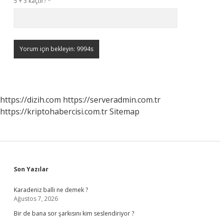
5 + 3 kaçtır?
*
https://dizih.com
https://serveradmin.com.tr
https://kriptohabercisi.com.tr
Sitemap
Sidebar
Son Yazılar
Karadeniz balli ne demek ?
Ağustos 7, 2026
Bir de bana sor şarkısını kim seslendiriyor ?