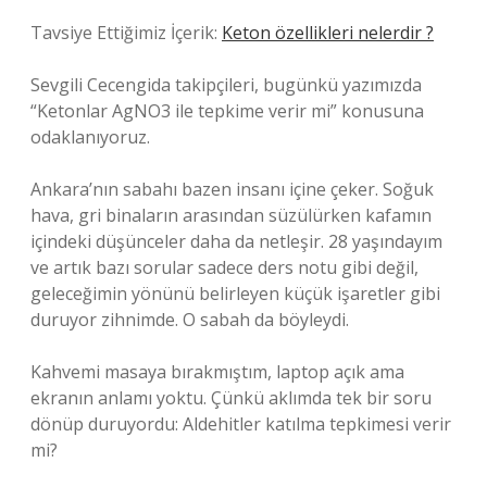
Tavsiye Ettiğimiz İçerik:
Keton özellikleri nelerdir ?
Sevgili Cecengida takipçileri, bugünkü yazımızda
“Ketonlar AgNO3 ile tepkime verir mi” konusuna
odaklanıyoruz.
Ankara’nın sabahı bazen insanı içine çeker. Soğuk
hava, gri binaların arasından süzülürken kafamın
içindeki düşünceler daha da netleşir. 28 yaşındayım
ve artık bazı sorular sadece ders notu gibi değil,
geleceğimin yönünü belirleyen küçük işaretler gibi
duruyor zihnimde. O sabah da böyleydi.
Kahvemi masaya bırakmıştım, laptop açık ama
ekranın anlamı yoktu. Çünkü aklımda tek bir soru
dönüp duruyordu: Aldehitler katılma tepkimesi verir
mi?