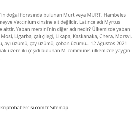
z’in doğal florasında bulunan Murt veya MURT, Hambeles
eyve Vaccinium cinsine ait değildir, Latince adı Myrtus
 aittir. Yaban mersini’nin diğer adı nedir? Ülkemizde yaban
 Mosi, Ligarba, çalı çileği, Likapa, Kaskanaka, Chera, Morsvi,
üzümü, ayı üzümü, çay üzümü, çoban üzümü… 12 Ağustos 2021
mak üzere iki çeşidi bulunan M. communis ülkemizde yaygın
e…
/kriptohabercisi.com.tr
Sitemap