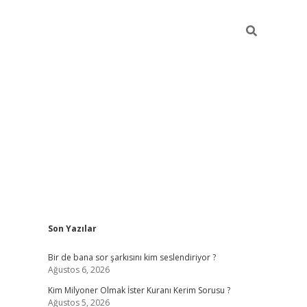
Sidebar
Son Yazılar
https://hiltonbet-giris.com/
betexper 
Bir de bana sor şarkısını kim seslendiriyor ?
Ağustos 6, 2026
Kim Milyoner Olmak İster Kuranı Kerim Sorusu ?
Ağustos 5, 2026