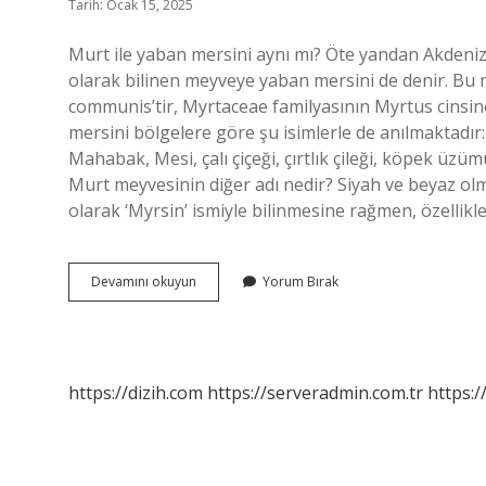
Tarih: Ocak 15, 2025
Murt ile yaban mersini aynı mı? Öte yandan Akdeni
olarak bilinen meyveye yaban mersini de denir. Bu m
communis’tir, Myrtaceae familyasının Myrtus cinsine
mersini bölgelere göre şu isimlerle de anılmaktadır:
Mahabak, Mesi, çalı çiçeği, çırtlık çileği, köpek 
Murt meyvesinin diğer adı nedir? Siyah ve beyaz ol
olarak ‘Myrsin’ ismiyle bilinmesine rağmen, özellikl
Yaban
Devamını okuyun
Yorum Bırak
Mersini
Ve
Murt
Aynı
Mı
https://dizih.com
https://serveradmin.com.tr
https:/