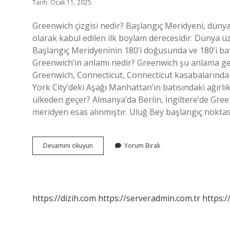
Tarih: Ocak 11, 2025
Greenwich çizgisi nedir? Başlangıç ​​Meridyeni, düny
olarak kabul edilen ilk boylam derecesidir. Dünya ü
Başlangıç ​​Meridyeninin 180’i doğusunda ve 180’i b
Greenwich’in anlamı nedir? Greenwich şu anlama gel
Greenwich, Connecticut, Connecticut kasabalarından
York City’deki Aşağı Manhattan’ın batısındaki ağırlı
ülkeden geçer? Almanya’da Berlin, İngiltere’de Gree
meridyen esas alınmıştır. Uluğ Bey başlangıç ​​nokt
Greenwich
Devamını okuyun
Yorum Bırak
Ne
Demek
Coğrafya
https://dizih.com
https://serveradmin.com.tr
https:/