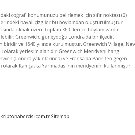
adaki coğrafi konumunuzu belirlemek için sıfır noktası (0)
zerindeki hayali çizgiler bu boylamdan oluşturulmuştur.
atısında olmak üzere toplam 360 derece boylam vardır.
ebilir: Greenwich, güneydoğu Londra’da bir ilçedir.
 biridir ve 1640 yılında kurulmuştur. Greenwich Village, Ne
klı olarak yerleşim alanıdır. Greenwich Meridyeni hangi
nwich (Londra yakınlarında) ve Fransa’da Paris’ten geçen
ası olarak Kamçatka Yarımadası’nın meridyenini kullanmıştır.…
/kriptohabercisi.com.tr
Sitemap