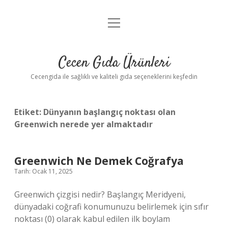
menüyü
Anasayfa
aç
Gizlilik Politikası
Cecen Gıda Ürünleri
Yasal Uyarı
Cecengida ile sağlıklı ve kaliteli gıda seçeneklerini keşfedin
Etiket:
Dünyanın başlangıç noktası olan
Greenwich nerede yer almaktadır
Greenwich Ne Demek Coğrafya
Tarih: Ocak 11, 2025
Greenwich çizgisi nedir? Başlangıç ​​Meridyeni,
dünyadaki coğrafi konumunuzu belirlemek için sıfır
noktası (0) olarak kabul edilen ilk boylam