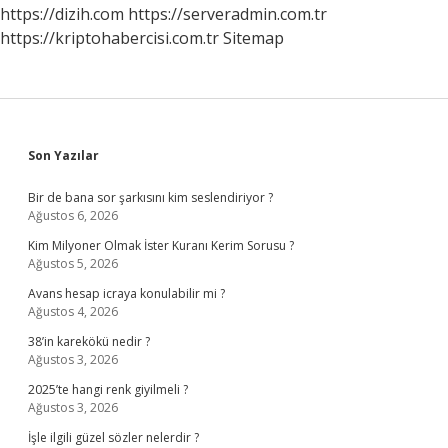
Yıkanır
https://dizih.com
https://serveradmin.com.tr
Mı
https://kriptohabercisi.com.tr
Sitemap
Sidebar
Son Yazılar
Bir de bana sor şarkısını kim seslendiriyor ?
Ağustos 6, 2026
Kim Milyoner Olmak İster Kuranı Kerim Sorusu ?
Ağustos 5, 2026
Avans hesap icraya konulabilir mi ?
Ağustos 4, 2026
38’in karekökü nedir ?
Ağustos 3, 2026
2025’te hangi renk giyilmeli ?
Ağustos 3, 2026
İşle ilgili güzel sözler nelerdir ?