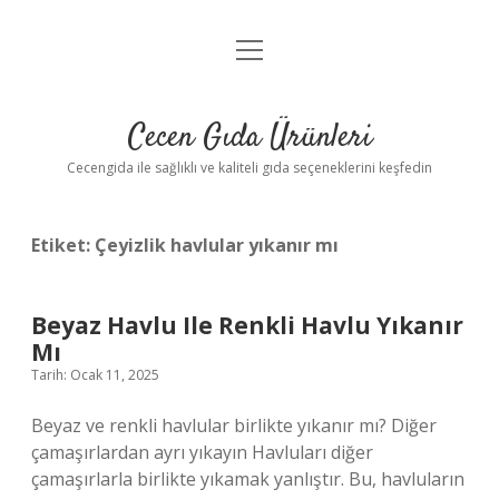
menüyü
Anasayfa
aç
Gizlilik Politikası
Cecen Gıda Ürünleri
Yasal Uyarı
Cecengida ile sağlıklı ve kaliteli gıda seçeneklerini keşfedin
Etiket:
Çeyizlik havlular yıkanır mı
Beyaz Havlu Ile Renkli Havlu Yıkanır
Mı
Tarih: Ocak 11, 2025
Beyaz ve renkli havlular birlikte yıkanır mı? Diğer
çamaşırlardan ayrı yıkayın Havluları diğer
çamaşırlarla birlikte yıkamak yanlıştır. Bu, havluların