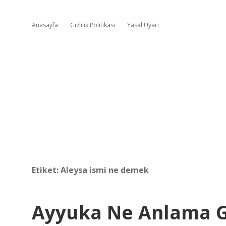
Anasayfa
Gizlilik Politikası
Yasal Uyarı
Etiket:
Aleysa ismi ne demek
Ayyuka Ne Anlama G