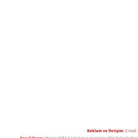
Reklam ve İletişim:
E-mail: