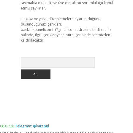
taşımakta olup, siteye üye olarak bu sorumluluğu kabul
etmiş sayılırlar.
Hukuka ve yasal düzenlemelere aykırı olduğunu
düşündüğünüz içerikleri,
backlinkpanelicomtr@gmail.com
adresine bildirmeniz
halinde, ilgili içerikler yasal süre içerisinde sitemizden
kaldırılacaktır.
Arama
06 0 726
Telegram: @karabul