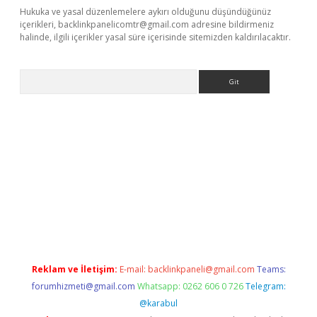
Hukuka ve yasal düzenlemelere aykırı olduğunu düşündüğünüz
içerikleri,
backlinkpanelicomtr@gmail.com
adresine bildirmeniz
halinde, ilgili içerikler yasal süre içerisinde sitemizden kaldırılacaktır.
Arama
elexbetgiris.org
Reklam ve İletişim:
E-mail:
backlinkpaneli@gmail.com
Teams:
forumhizmeti@gmail.com
Whatsapp: 0262 606 0 726
Telegram:
@karabul