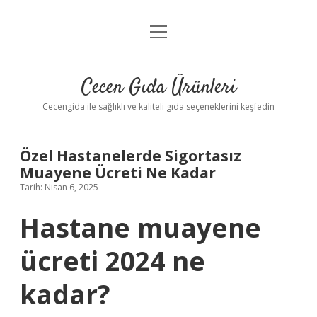
menüyü
Anasayfa
aç
Gizlilik Politikası
Cecen Gıda Ürünleri
Yasal Uyarı
Cecengida ile sağlıklı ve kaliteli gıda seçeneklerini keşfedin
Özel Hastanelerde Sigortasız
Muayene Ücreti Ne Kadar
Tarih: Nisan 6, 2025
Hastane muayene
ücreti 2024 ne
kadar?