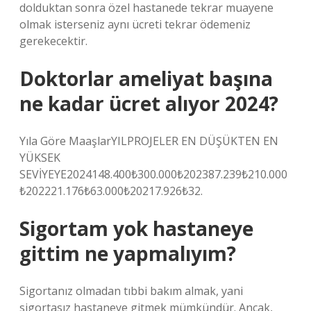
dolduktan sonra özel hastanede tekrar muayene
olmak isterseniz aynı ücreti tekrar ödemeniz
gerekecektir.
Doktorlar ameliyat başına
ne kadar ücret alıyor 2024?
Yıla Göre MaaşlarYILPROJELER EN DÜŞÜKTEN EN
YÜKSEK
SEVİYEYE2024148.400₺300.000₺202387.239₺210.000
₺202221.176₺63.000₺20217.926₺32.
Sigortam yok hastaneye
gittim ne yapmalıyım?
Sigortanız olmadan tıbbi bakım almak, yani
sigortasız hastaneye gitmek mümkündür. Ancak,