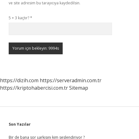
ve site adresim bu tarayıcıya kaydedilsin.
5 + 3 kaçtır?
*
https://dizih.com
https://serveradmin.com.tr
https://kriptohabercisi.com.tr
Sitemap
Sidebar
Son Yazılar
Bir de bana sor şarkısını kim seslendiriyor ?