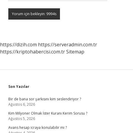
https://dizih.com
https://serveradmin.com.tr
https://kriptohabercisi.com.tr
Sitemap
Sidebar
Son Yazılar
Bir de bana sor şarkısını kim seslendiriyor ?
Ağustos 6, 2026
Kim Milyoner Olmak İster Kuranı Kerim Sorusu ?
Ağustos 5, 2026
Avans hesap icraya konulabilir mi ?
Ağustos 4, 2026