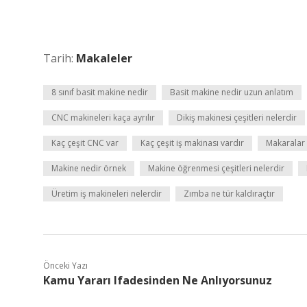
Tarih:
Makaleler
8 sınıf basit makine nedir
Basit makine nedir uzun anlatım
CNC makineleri kaça ayrılır
Dikiş makinesi çeşitleri nelerdir
Kaç çeşit CNC var
Kaç çeşit iş makinası vardır
Makaralar 
Makine nedir örnek
Makine öğrenmesi çeşitleri nelerdir
Üretim iş makineleri nelerdir
Zımba ne tür kaldıraçtır
Önceki Yazı
Kamu Yararı Ifadesinden Ne Anlıyorsunuz