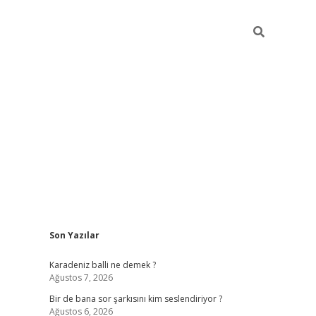
Sidebar
Son Yazılar
https://hiltonbet-giris.com/
betexper indir
e
Karadeniz balli ne demek ?
Ağustos 7, 2026
Bir de bana sor şarkısını kim seslendiriyor ?
Ağustos 6, 2026