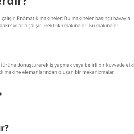
erdir?
çalışır. Pnömatik makineler: Bu makineler basınçlı havayla
aki sıvılarla çalışır. Elektrikli makineler: Bu makineler
 türüne dönüştürerek iş yapmak veya belirli bir kuvvetle etk
farklı makine elemanlarından oluşan bir mekanizmalar
?
ır?