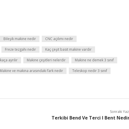
Bileşik makine nedir
CNC açılımı nedir
Freze tezgahı nedir
Kaç çeşit basit makine vardır
kaça ayrılır
Makine çeşitleri nelerdir
Makine ne demek 3 sınıf
Makine ve makina arasındaki fark nedir
Teleskop nedir 3 sınıf
Sonraki Yaz
Terkibi Bend Ve Terci I Bent Nedi