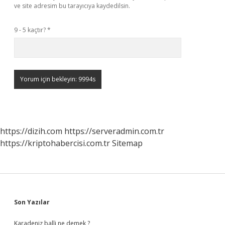
ve site adresim bu tarayıcıya kaydedilsin.
9 - 5 kaçtır?
*
https://dizih.com
https://serveradmin.com.tr
https://kriptohabercisi.com.tr
Sitemap
Sidebar
Son Yazılar
Karadeniz balli ne demek ?