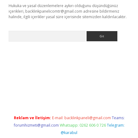
Hukuka ve yasal düzenlemelere aykırı olduğunu düşündüğünüz
içerikleri,
backlinkpanelicomtr@gmail.com
adresine bildirmeniz
halinde, ilgili içerikler yasal süre içerisinde sitemizden kaldırılacaktır.
Arama
ir
elexbetgiris.org
Reklam ve İletişim:
E-mail:
backlinkpaneli@gmail.com
Teams:
forumhizmeti@gmail.com
Whatsapp: 0262 606 0 726
Telegram:
@karabul