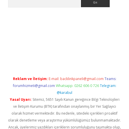
ndir
elexbetgiris.org
Reklam ve İletişim:
E-mail:
backlinkpaneli@gmail.com
Teams:
forumhizmeti@gmail.com
Whatsapp: 0262 606 0 726
Telegram:
@karabul
Yasal Uyarı:
Sitemiz, 5651 Sayılı Kanun gereğince Bilgi Teknolojileri
ve İletişim Kurumu (BTK) tarafından onaylanmış bir Yer Sağlayıcı
olarak hizmet vermektedir. Bu nedenle, sitedeki içerikleri proaktif
olarak denetleme veya araştırma yükümlülüğümüz bulunmamaktadır.
Ancak, üyelerimiz yazdıkları içeriklerin sorumluluğunu taşımakta olup,