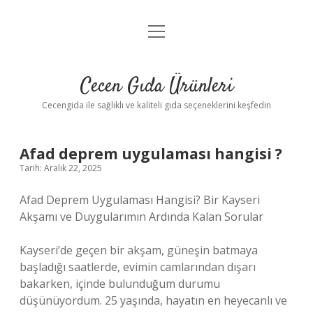
menüyü
Anasayfa
aç
Gizlilik Politikası
Cecen Gıda Ürünleri
Yasal Uyarı
Cecengida ile sağlıklı ve kaliteli gıda seçeneklerini keşfedin
Afad deprem uygulaması hangisi ?
Tarih: Aralık 22, 2025
Afad Deprem Uygulaması Hangisi? Bir Kayseri
Akşamı ve Duygularımın Ardında Kalan Sorular
Kayseri’de geçen bir akşam, güneşin batmaya
başladığı saatlerde, evimin camlarından dışarı
bakarken, içinde bulunduğum durumu
düşünüyordum. 25 yaşında, hayatın en heyecanlı ve