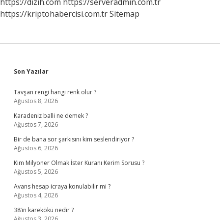
https://dizih.com
https://serveradmin.com.tr
https://kriptohabercisi.com.tr
Sitemap
Sidebar
Son Yazılar
Tavşan rengi hangi renk olur ?
Ağustos 8, 2026
Karadeniz balli ne demek ?
Ağustos 7, 2026
Bir de bana sor şarkısını kim seslendiriyor ?
Ağustos 6, 2026
Kim Milyoner Olmak İster Kuranı Kerim Sorusu ?
Ağustos 5, 2026
Avans hesap icraya konulabilir mi ?
Ağustos 4, 2026
38’in karekökü nedir ?
Ağustos 3, 2026