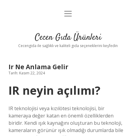
menüyü
Anasayfa
aç
Gizlilik Politikası
Cecen Gıda Ürünleri
Yasal Uyarı
Cecengida ile sağlıklı ve kaliteli gıda seçeneklerini keşfedin
Ir Ne Anlama Gelir
Tarih: Kasım 22, 2024
IR neyin açılımı?
IR teknolojisi veya kızılötesi teknolojisi, bir
kameraya değer katan en önemli özelliklerden
biridir. Kendi ışık kaynağını oluşturan bu teknoloji,
kameraların görünür ışık olmadığı durumlarda bile