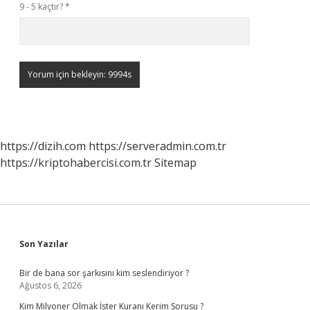
9 - 5 kaçtır?
*
https://dizih.com
https://serveradmin.com.tr
https://kriptohabercisi.com.tr
Sitemap
Sidebar
Son Yazılar
Bir de bana sor şarkısını kim seslendiriyor ?
Ağustos 6, 2026
Kim Milyoner Olmak İster Kuranı Kerim Sorusu ?