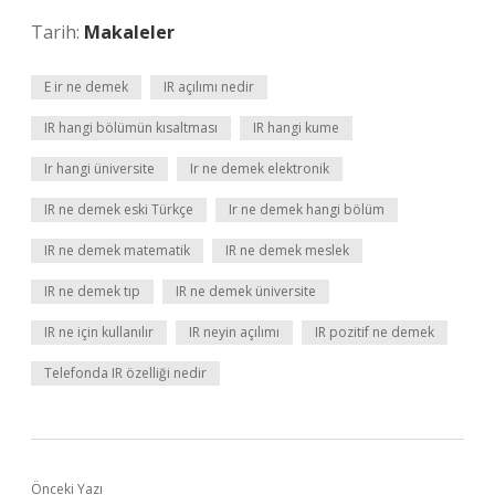
Tarih:
Makaleler
E ir ne demek
IR açılımı nedir
IR hangi bölümün kısaltması
IR hangi kume
Ir hangi üniversite
Ir ne demek elektronik
IR ne demek eski Türkçe
Ir ne demek hangi bölüm
IR ne demek matematik
IR ne demek meslek
IR ne demek tıp
IR ne demek üniversite
IR ne için kullanılır
IR neyin açılımı
IR pozitif ne demek
Telefonda IR özelliği nedir
Önceki Yazı