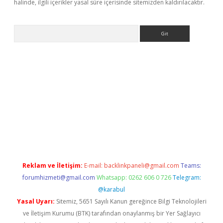
halinde, ilgili içerikler yasal süre içerisinde sitemizden kaldırılacaktır.
Arama
dir
elexbetgiris.org
Reklam ve İletişim:
E-mail:
backlinkpaneli@gmail.com
Teams:
forumhizmeti@gmail.com
Whatsapp: 0262 606 0 726
Telegram:
@karabul
Yasal Uyarı:
Sitemiz, 5651 Sayılı Kanun gereğince Bilgi Teknolojileri
ve İletişim Kurumu (BTK) tarafından onaylanmış bir Yer Sağlayıcı