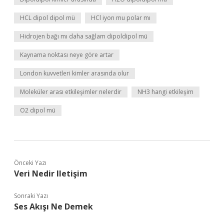
HCL dipol dipol mü
HCl iyon mu polar mı
Hidrojen bağı mı daha sağlam dipoldipol mü
Kaynama noktası neye göre artar
London kuvvetleri kimler arasında olur
Moleküler arası etkileşimler nelerdir
NH3 hangi etkileşim
O2 dipol mü
Önceki Yazı
Veri Nedir Iletişim
Sonraki Yazı
Ses Akışı Ne Demek