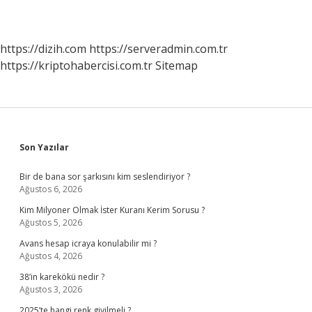
https://dizih.com
https://serveradmin.com.tr
https://kriptohabercisi.com.tr
Sitemap
Sidebar
Son Yazılar
Bir de bana sor şarkısını kim seslendiriyor ?
Ağustos 6, 2026
Kim Milyoner Olmak İster Kuranı Kerim Sorusu ?
Ağustos 5, 2026
Avans hesap icraya konulabilir mi ?
Ağustos 4, 2026
38’in karekökü nedir ?
Ağustos 3, 2026
2025’te hangi renk giyilmeli ?