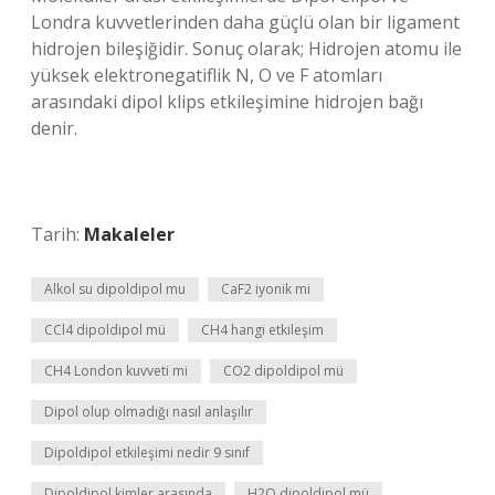
Londra kuvvetlerinden daha güçlü olan bir ligament
hidrojen bileşiğidir. Sonuç olarak; Hidrojen atomu ile
yüksek elektronegatiflik N, O ve F atomları
arasındaki dipol klips etkileşimine hidrojen bağı
denir.
Tarih:
Makaleler
Alkol su dipoldipol mu
CaF2 iyonik mi
CCl4 dipoldipol mü
CH4 hangi etkileşim
CH4 London kuvveti mi
CO2 dipoldipol mü
Dipol olup olmadığı nasıl anlaşılır
Dipoldipol etkileşimi nedir 9 sınıf
Dipoldipol kimler arasında
H2O dipoldipol mü