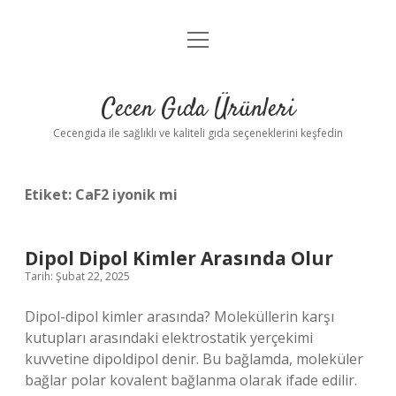
menüyü
Anasayfa
aç
Gizlilik Politikası
Cecen Gıda Ürünleri
Yasal Uyarı
Cecengida ile sağlıklı ve kaliteli gıda seçeneklerini keşfedin
Etiket:
CaF2 iyonik mi
Dipol Dipol Kimler Arasında Olur
Tarih: Şubat 22, 2025
Dipol-dipol kimler arasında? Moleküllerin karşı
kutupları arasındaki elektrostatik yerçekimi
kuvvetine dipoldipol denir. Bu bağlamda, moleküler
bağlar polar kovalent bağlanma olarak ifade edilir.