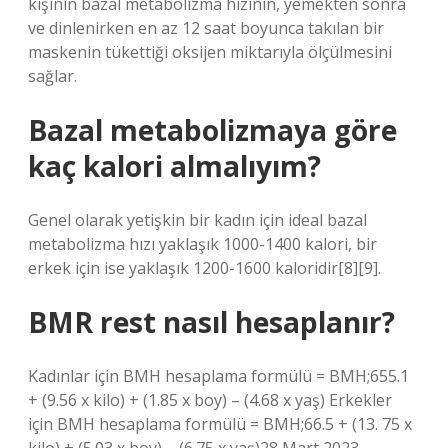
kişinin bazal metabolizma hızının, yemekten sonra
ve dinlenirken en az 12 saat boyunca takılan bir
maskenin tükettiği oksijen miktarıyla ölçülmesini
sağlar.
Bazal metabolizmaya göre
kaç kalori almalıyım?
Genel olarak yetişkin bir kadın için ideal bazal
metabolizma hızı yaklaşık 1000-1400 kalori, bir
erkek için ise yaklaşık 1200-1600 kaloridir[8][9].
BMR rest nasıl hesaplanır?
Kadınlar için BMH hesaplama formülü = BMH;655.1
+ (9.56 x kilo) + (1.85 x boy) – (4.68 x yaş) Erkekler
için BMH hesaplama formülü = BMH;66.5 + (13. 75 x