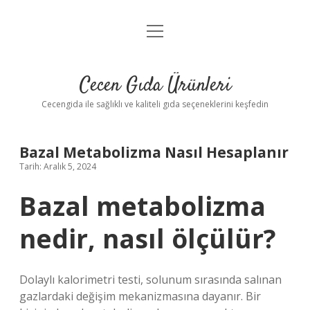
menüyü
Anasayfa
aç
Gizlilik Politikası
Cecen Gıda Ürünleri
Yasal Uyarı
Cecengida ile sağlıklı ve kaliteli gıda seçeneklerini keşfedin
Bazal Metabolizma Nasıl Hesaplanır
Tarih: Aralık 5, 2024
Bazal metabolizma
nedir, nasıl ölçülür?
Dolaylı kalorimetri testi, solunum sırasında salınan
gazlardaki değişim mekanizmasına dayanır. Bir