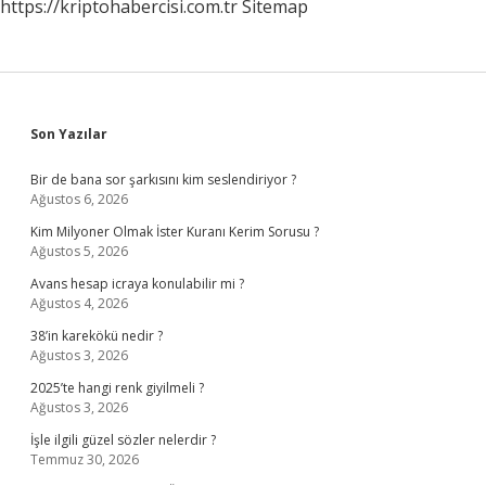
https://kriptohabercisi.com.tr
Sitemap
Sidebar
Son Yazılar
Bir de bana sor şarkısını kim seslendiriyor ?
Ağustos 6, 2026
Kim Milyoner Olmak İster Kuranı Kerim Sorusu ?
Ağustos 5, 2026
Avans hesap icraya konulabilir mi ?
Ağustos 4, 2026
38’in karekökü nedir ?
Ağustos 3, 2026
2025’te hangi renk giyilmeli ?
Ağustos 3, 2026
İşle ilgili güzel sözler nelerdir ?
Temmuz 30, 2026