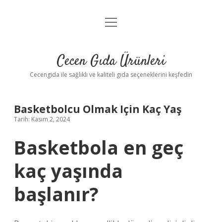
menüyü
Anasayfa
aç
Gizlilik Politikası
Cecen Gıda Ürünleri
Yasal Uyarı
Cecengida ile sağlıklı ve kaliteli gıda seçeneklerini keşfedin
Basketbolcu Olmak Için Kaç Yaş
Tarih: Kasım 2, 2024
Basketbola en geç
kaç yaşında
başlanır?