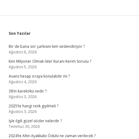
Sidebar
Son Yazılar
Bir de bana sor şarkısını kim seslendiriyor ?
Ağustos 6, 2026
Kim Milyoner Olmak İster Kuranı Kerim Sorusu ?
Ağustos 5, 2026
Avans hesap icraya konulabilir mi ?
Ağustos 4, 2026
38’in karekökü nedir ?
Ağustos 3, 2026
2025’te hangi renk giyilmeli ?
Ağustos 3, 2026
İşle ilgili güzel sözler nelerdir ?
Temmuz 30, 2026
2024’te Altın Ayakkabı Ödülü ne zaman verilecek ?