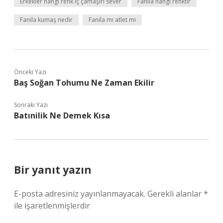
Erkekler hangi renk iç çamaşırı sever
Fanila hangi renktir
Fanila kumaş nedir
Fanila mı atlet mi
Önceki Yazı
Baş Soğan Tohumu Ne Zaman Ekilir
Sonraki Yazı
Batınilik Ne Demek Kısa
Bir yanıt yazın
E-posta adresiniz yayınlanmayacak.
Gerekli alanlar
*
ile işaretlenmişlerdir