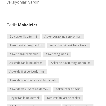
versiyonları vardır.
Tarih:
Makaleler
6 ay askerlik biter mi
Asker çorabı ne renk olmalı
Asker fanila hangi renktir
Asker hangi renk bere takar
Asker hangi renk olur
Asker rengi nedir
Askerde fanila mı atlet mi
Askerde havlu rengi önemli mi
Askerde jilet veriyorlar mı
Askerde siyah bere ne anlama gelir
Askerde yeşil bere ne demek
Askeri fanila nedir
Beyaz fanila ne demek
Denizci fanilası ne renktir