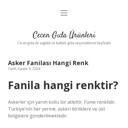
menüyü
Anasayfa
aç
Gizlilik Politikası
Cecen Gıda Ürünleri
Yasal Uyarı
Cecengida ile sağlıklı ve kaliteli gıda seçeneklerini keşfedin
Asker Fanilası Hangi Renk
Tarih: Kasım 9, 2024
Fanila hangi renktir?
Askerler için yarım kollu bir atlettir. Füme renklidir.
Türkiye’nin her yerine, askeri birliklere ve üst
bölgelere gönderilmektedir.