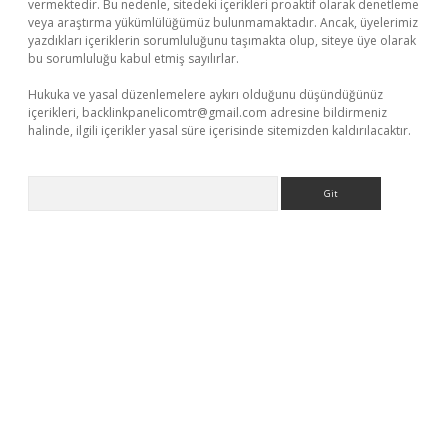
vermektedir. Bu nedenle, sitedeki içerikleri proaktif olarak denetleme
veya araştırma yükümlülüğümüz bulunmamaktadır. Ancak, üyelerimiz
yazdıkları içeriklerin sorumluluğunu taşımakta olup, siteye üye olarak
bu sorumluluğu kabul etmiş sayılırlar.
Hukuka ve yasal düzenlemelere aykırı olduğunu düşündüğünüz
içerikleri,
backlinkpanelicomtr@gmail.com
adresine bildirmeniz
halinde, ilgili içerikler yasal süre içerisinde sitemizden kaldırılacaktır.
Arama
ir
elexbetgiris.org