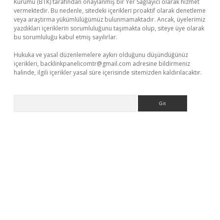
Kurumu (BTK) tarafından onaylanmış bir Yer Sağlayıcı olarak hizmet
vermektedir. Bu nedenle, sitedeki içerikleri proaktif olarak denetleme
veya araştırma yükümlülüğümüz bulunmamaktadır. Ancak, üyelerimiz
yazdıkları içeriklerin sorumluluğunu taşımakta olup, siteye üye olarak
bu sorumluluğu kabul etmiş sayılırlar.
Hukuka ve yasal düzenlemelere aykırı olduğunu düşündüğünüz
içerikleri,
backlinkpanelicomtr@gmail.com
adresine bildirmeniz
halinde, ilgili içerikler yasal süre içerisinde sitemizden kaldırılacaktır.
Arama
ir
elexbetgiris.org