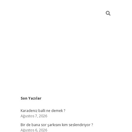
Sidebar
Son Yazılar
https://hiltonbet-giris.com/
betexper
Karadeniz balli ne demek ?
Ağustos 7, 2026
Bir de bana sor şarkısını kim seslendiriyor ?
Ağustos 6, 2026