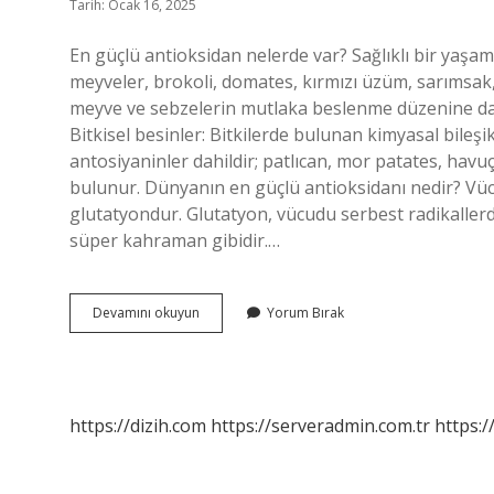
Tarih: Ocak 16, 2025
En güçlü antioksidan nelerde var? Sağlıklı bir yaşam
meyveler, brokoli, domates, kırmızı üzüm, sarımsak, ı
meyve ve sebzelerin mutlaka beslenme düzenine dahil
Bitkisel besinler: Bitkilerde bulunan kimyasal bileşi
antosiyaninler dahildir; patlıcan, mor patates, ha
bulunur. Dünyanın en güçlü antioksidanı nedir? Vü
glutatyondur. Glutatyon, vücudu serbest radikallerd
süper kahraman gibidir.…
Antioksidan
Devamını okuyun
Yorum Bırak
Nasıl
Artar
https://dizih.com
https://serveradmin.com.tr
https:/