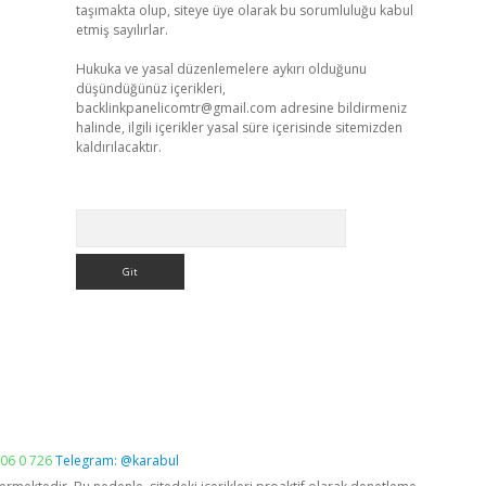
taşımakta olup, siteye üye olarak bu sorumluluğu kabul
etmiş sayılırlar.
Hukuka ve yasal düzenlemelere aykırı olduğunu
düşündüğünüz içerikleri,
backlinkpanelicomtr@gmail.com
adresine bildirmeniz
halinde, ilgili içerikler yasal süre içerisinde sitemizden
kaldırılacaktır.
Arama
06 0 726
Telegram: @karabul