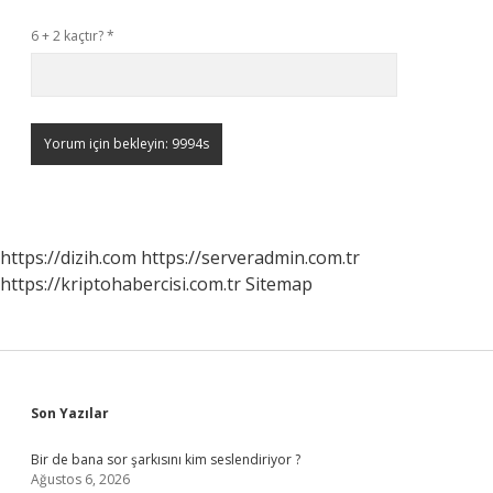
6 + 2 kaçtır?
*
https://dizih.com
https://serveradmin.com.tr
https://kriptohabercisi.com.tr
Sitemap
Sidebar
Son Yazılar
Bir de bana sor şarkısını kim seslendiriyor ?
Ağustos 6, 2026