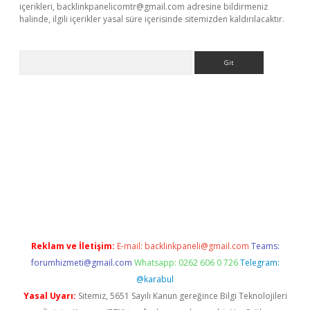
içerikleri,
backlinkpanelicomtr@gmail.com
adresine bildirmeniz
halinde, ilgili içerikler yasal süre içerisinde sitemizden kaldırılacaktır.
Arama
indir
elexbetgiris.org
Reklam ve İletişim:
E-mail:
backlinkpaneli@gmail.com
Teams:
forumhizmeti@gmail.com
Whatsapp: 0262 606 0 726
Telegram:
@karabul
Yasal Uyarı:
Sitemiz, 5651 Sayılı Kanun gereğince Bilgi Teknolojileri