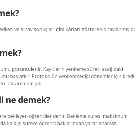
emek?
dileri ve sınav sonuçları gibi kârları gösteren onaylanmış bi
emek?
rumu görüntülenir. Kayıtların yenileme süreci aşağıdaki
rumu başlatılır. Protokolün yenilenmediği dönemler için kredi
re aktarılmamıştır.
li ne demek?
lere bekleyen öğrenciler denir. Bekleme süresi maksimum
da kaldığı sürece öğrenci haklarından yararlanamaz.