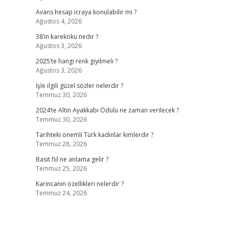
Avans hesap icraya konulabilir mi ?
Ağustos 4, 2026
38’in karekökü nedir ?
Ağustos 3, 2026
2025’te hangi renk giyilmeli ?
Ağustos 3, 2026
İşle ilgili güzel sözler nelerdir ?
Temmuz 30, 2026
2024’te Altın Ayakkabı Ödülü ne zaman verilecek ?
Temmuz 30, 2026
Tarihteki önemli Türk kadınlar kimlerdir ?
Temmuz 28, 2026
Basit fiil ne anlama gelir ?
Temmuz 25, 2026
Karincanin özellikleri nelerdir ?
Temmuz 24, 2026