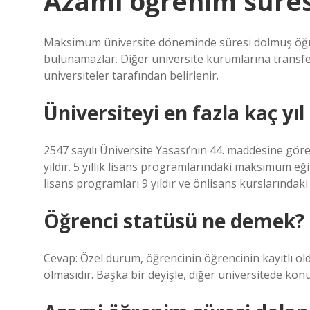
Azami öğrenim süres
Maksimum üniversite döneminde süresi dolmuş öğr
bulunamazlar. Diğer üniversite kurumlarına transfer 
üniversiteler tarafından belirlenir.
Üniversiteyi en fazla kaç yıl 
2547 sayılı Üniversite Yasası’nın 44. maddesine gör
yıldır. 5 yıllık lisans programlarındaki maksimum eği
lisans programları 9 yıldır ve önlisans kurslarındaki
Öğrenci statüsü ne demek?
Cevap: Özel durum, öğrencinin öğrencinin kayıtlı old
olmasıdır. Başka bir deyişle, diğer üniversitede konu