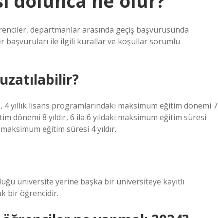
i dolunca ne olur?
enciler, departmanlar arasında geçiş başvurusunda
başvuruları ile ilgili kurallar ve koşullar sorumlu
uzatılabilir?
e, 4 yıllık lisans programlarındaki maksimum eğitim dönemi 7
tim dönemi 8 yıldır, 6 ila 6 yıldaki maksimum eğitim süresi
 maksimum eğitim süresi 4 yıldır.
uğu üniversite yerine başka bir üniversiteye kayıtlı
k bir öğrencidir.