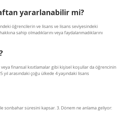
aftan yararlanabilir mi?
ki öğrencilerin ve lisans ve lisans seviyesindeki
v hakkına sahip olmadıklarını veya faydalanmadıklarını
?
ı veya finansal kısıtlamalar gibi kişisel koşullar da öğrencinin
 25 yıl arasındaki çoğu ülkede 4 yaşındaki lisans
kle sonbahar süresini kapsar. 3. Dönem ne anlama geliyor: