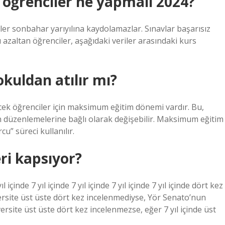
 öğrenciler ne yapmalı 2024?
 sonbahar yarıyılına kaydolamazlar. Sınavlar başarısız
 azaltan öğrenciler, aşağıdaki veriler arasındaki kurs
kuldan atılır mı?
ecek öğrenciler için maksimum eğitim dönemi vardır. Bu,
n düzenlemelerine bağlı olarak değişebilir. Maksimum eğitim
” süreci kullanılır.
eri kapsıyor?
içinde 7 yıl içinde 7 yıl içinde 7 yıl içinde 7 yıl içinde dört kez
ersite üst üste dört kez incelenmediyse, Yör Senato’nun
rsite üst üste dört kez incelenmezse, eğer 7 yıl içinde üst