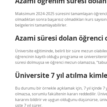
Azami öğrenim süresi dolan
Maksimum 2024-2025 süresini tamamlayan öğrenciler
olmadıktan sonra başarısız olmadıkları kurs sayısını
belgelerini tamamlayabilirler.
Azami süresi dolan öğrenci o
Üniversite eğitiminde, belirli bir süre mezun olabil
öğrencinin kayıtlı olduğu programa ve üniversiteni
süresi dolmuşsa ve öğrenci mezun olamazsa, “taburcu
Üniversite 7 yıl atılma kiml
Bu durumu bir örnekle açıklamak için, 7 yıl içinde 7 yıl 
olmazsa, sorumlu fakültenin kararı reddedilir. Üniv
kararını bildirir ve uygun olduğunu düşünürse, ünive
üste 7 yıl sürer.