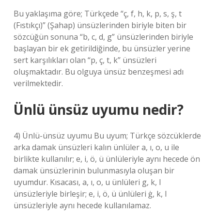
Bu yaklaşıma göre; Türkçede “ç, f, h, k, p, s, ş, t
(Fıstıkçı)” (Şahap) ünsüzlerinden biriyle biten bir
sözcüğün sonuna “b, c, d, g” ünsüzlerinden biriyle
başlayan bir ek getirildiğinde, bu ünsüzler yerine
sert karşılıkları olan “p, ç, t, k” ünsüzleri
oluşmaktadır. Bu olguya ünsüz benzeşmesi adı
verilmektedir.
Ünlü ünsüz uyumu nedir?
4) Ünlü-ünsüz uyumu Bu uyum; Türkçe sözcüklerde
arka damak ünsüzleri kalın ünlüler a, ı, o, u ile
birlikte kullanılır; e, i, ö, ü ünlüleriyle aynı hecede ön
damak ünsüzlerinin bulunmasıyla oluşan bir
uyumdur. Kısacası, a, ı, o, u ünlüleri g, k, l
ünsüzleriyle birleşir; e, i, ö, ü ünlüleri ġ, k, l
ünsüzleriyle aynı hecede kullanılamaz.