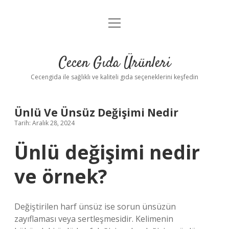
menüyü
Anasayfa
aç
Gizlilik Politikası
Cecen Gıda Ürünleri
Yasal Uyarı
Cecengida ile sağlıklı ve kaliteli gıda seçeneklerini keşfedin
Ünlü Ve Ünsüz Değişimi Nedir
Tarih: Aralık 28, 2024
Ünlü değişimi nedir
ve örnek?
Değiştirilen harf ünsüz ise sorun ünsüzün
zayıflaması veya sertleşmesidir. Kelimenin