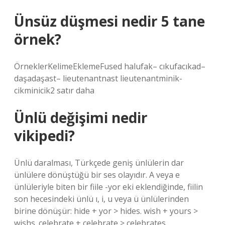
Ünsüz düşmesi nedir 5 tane
örnek?
ÖrneklerKelimeEklemeFused halufak– cıkufacıkad–
daşadaşast– lieutenantnast lieutenantminik-
cikminicik2 satır daha
Ünlü değişimi nedir
vikipedi?
Ünlü daralması, Türkçede geniş ünlülerin dar
ünlülere dönüştüğü bir ses olayıdır. A veya e
ünlüleriyle biten bir fiile -yor eki eklendiğinde, fiilin
son hecesindeki ünlü ı, i, u veya ü ünlülerinden
birine dönüşür: hide + yor > hides. wish + yours >
wishs. celebrate + celebrate > celebrates.