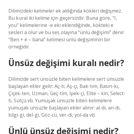
Dilimizdeki kelimeler ek aldığında kökleri değişmez.
Bu kural iki kelime için geçersizdir. Buna göre, “I,
you” kelimelerine -e eki eklendiğinde, kökteki e
sesleri a olur ve bu ses olayına “ünlü değişimi” denir.
“Ben + e – bana” kelimesi ünlü değişiminin bir
örneğidir.
Ünsüz değişimi kuralı nedir?
Dilimizde sert ünsüzle biten kelimelere sert ünsüzle
başlayan ekler gelir: Aç-tı, Aş-çı, Bak-tım, Basın-kı,
Çiçek-ten, Uzman, Geç-tim, İpek-çi, Elite – kin, Select-
ti, Sütçü vb. Yumuşak ünsüzle biten kelimelere
yumuşak ünsüzle başlayan ekler alınır: al-dı, an-dı,
bilgi-gi, del-gi, Göz-cü, ver-di, yol-da vb.
Ünlü ünsüz değişimi nedir?