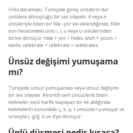
Ünlü daralması, Türkçede geniş ünlülerin dar
ünlülere dönüştüğü bir ses olayıdır. A veya e
ünlüleriyle biten bir fiile -yor eki eklendiğinde, fiilin
son hecesindeki ünlü ı, i, u veya ü ünlülerinden
birine dönüşür: hide + yor > hides. wish + yours >
wishs. celebrate + celebrate > celebrates.
Ünsüz değişimi yumuşama
mı?
Türkçede ünsüz yumuşaması veya ünsüz değişimi
bir ses olayıdır. Kesintili sert ünsüzlerle biten
kelimeler sesli harfle başlayan bir ek aldığında
kelimelerin sonundaki ç, k, p, t ünsüzleri yumuşar ve
sırasıyla c, g/ğ, b ve d’ye dönüşür.
Ünlü düşmesi nedir kısaca?