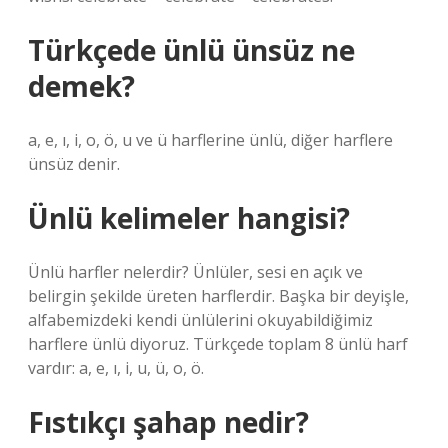
Türkçede ünlü ünsüz ne
demek?
a, e, ı, i, o, ö, u ve ü harflerine ünlü, diğer harflere
ünsüz denir.
Ünlü kelimeler hangisi?
Ünlü harfler nelerdir? Ünlüler, sesi en açık ve
belirgin şekilde üreten harflerdir. Başka bir deyişle,
alfabemizdeki kendi ünlülerini okuyabildiğimiz
harflere ünlü diyoruz. Türkçede toplam 8 ünlü harf
vardır: a, e, ı, i, u, ü, o, ö.
Fıstıkçı şahap nedir?