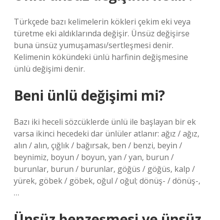
Türkçede bazı kelimelerin kökleri çekim eki veya
türetme eki aldıklarında değişir. Ünsüz değişirse
buna ünsüz yumuşaması/sertleşmesi denir.
Kelimenin kökündeki ünlü harfinin değişmesine
ünlü değişimi denir.
Beni ünlü değişimi mi?
Bazı iki heceli sözcüklerde ünlü ile başlayan bir ek
varsa ikinci hecedeki dar ünlüler atlanır: ağız / ağız,
alın / alın, çığlık / bağırsak, ben / benzi, beyin /
beynimiz, boyun / boyun, yan / yan, burun /
burunlar, burun / burunlar, göğüs / göğüs, kalp /
yürek, göbek / göbek, oğul / oğul; dönüş- / dönüş-,
…
Ünsüz benzeşmesi ve ünsüz