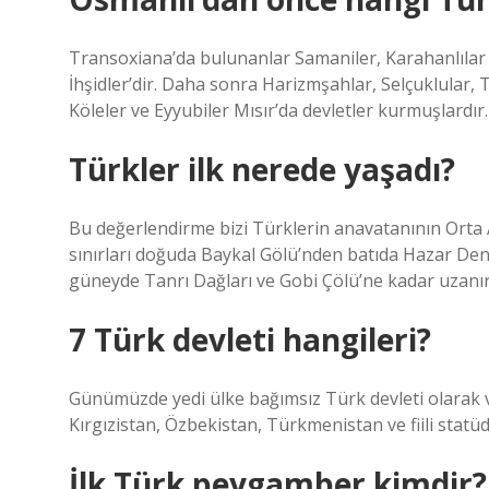
Transoxiana’da bulunanlar Samaniler, Karahanlılar v
İhşidler’dir. Daha sonra Harizmşahlar, Selçuklular, 
Köleler ve Eyyubiler Mısır’da devletler kurmuşlardır.
Türkler ilk nerede yaşadı?
Bu değerlendirme bizi Türklerin anavatanının Orta 
sınırları doğuda Baykal Gölü’nden batıda Hazar Deni
güneyde Tanrı Dağları ve Gobi Çölü’ne kadar uzanır
7 Türk devleti hangileri?
Günümüzde yedi ülke bağımsız Türk devleti olarak v
Kırgızistan, Özbekistan, Türkmenistan ve fiili stat
İlk Türk peygamber kimdir?