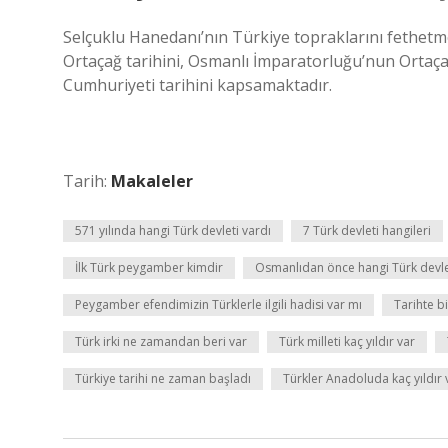
Selçuklu Hanedanı’nın Türkiye topraklarını fethetm
Ortaçağ tarihini, Osmanlı İmparatorluğu’nun Ortaç
Cumhuriyeti tarihini kapsamaktadır.
Tarih:
Makaleler
571 yılında hangi Türk devleti vardı
7 Türk devleti hangileri
İlk Türk peygamber kimdir
Osmanlıdan önce hangi Türk devle
Peygamber efendimizin Türklerle ilgili hadisi var mı
Tarihte bi
Türk irki ne zamandan beri var
Türk milleti kaç yıldır var
Türkiye tarihi ne zaman başladı
Türkler Anadoluda kaç yıldır 