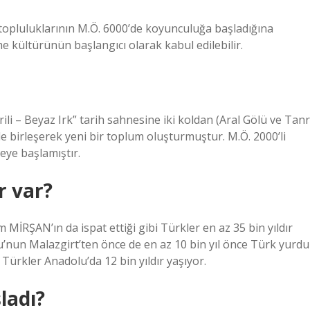
 topluluklarının M.Ö. 6000’de koyunculuğa başladığına
e kültürünün başlangıcı olarak kabul edilebilir.
li – Beyaz Irk” tarih sahnesine iki koldan (Aral Gölü ve Tanr
de birleşerek yeni bir toplum oluşturmuştur. M.Ö. 2000’li
eye başlamıştır.
r var?
İRŞAN’ın da ispat ettiği gibi Türkler en az 35 bin yıldır
’nun Malazgirt’ten önce de en az 10 bin yıl önce Türk yurdu
Türkler Anadolu’da 12 bin yıldır yaşıyor.
ladı?