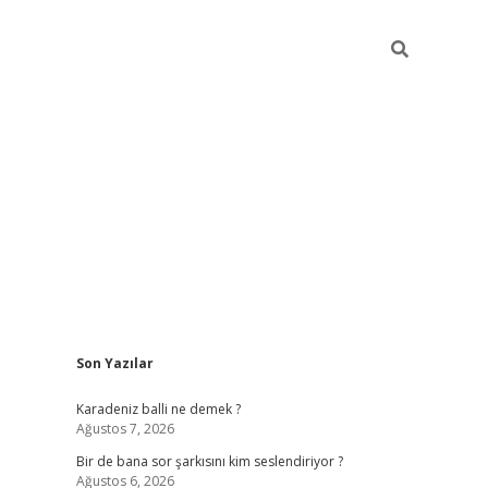
Sidebar
Son Yazılar
https://hiltonbet-giris.co
Karadeniz balli ne demek ?
Ağustos 7, 2026
Bir de bana sor şarkısını kim seslendiriyor ?
Ağustos 6, 2026