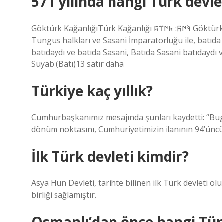
571 yılında hangi Türk devle
Göktürk KağanlığıTürk Kağanlığı 𐰚𐰇𐰜: 𐱅𐰇𐰼𐰰 Göktürk Kağanlığı552-744Aşla Kabilesi’nin tamgası 562’de, kuzeyde
Tungus halkları ve Sasani İmparatorluğu ile, batıda
batıdaydı ve batıda Sasani, Batıda Sasani batıdaydı 
Suyab (Batı)13 satır daha
Türkiye kaç yıllık?
Cumhurbaşkanımız mesajında ​​şunları kaydetti: “Bugü
dönüm noktasını, Cumhuriyetimizin ilanının 94’ünc
İlk Türk devleti kimdir?
Asya Hun Devleti, tarihte bilinen ilk Türk devleti ol
birliği sağlamıştır.
Osmanlı’dan önce hangi Türk