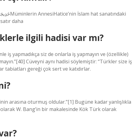
satır daha
rle ilgili hadisi var mı?
e iş yapmadıkça siz de onlarla iş yapmayın ve (özellikle)
mayın.”[40] Cüveyni aynı hadisi söylemiştir: “Türkler size iş
tabiatları gereği çok sert ve katıdırlar.
mi?
inin arasına oturmuş oldular.”[1] Bugüne kadar yanlışlıkla
k olarak W. Bang’in bir makalesinde Kök Türk olarak
var?