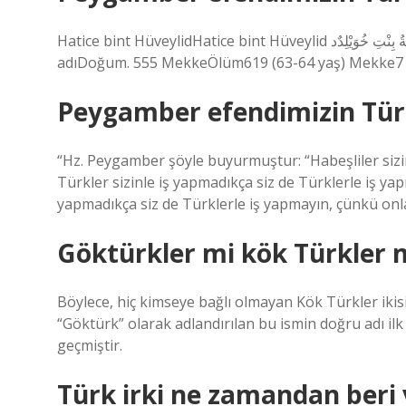
Hatice bint HüveylidHatice bint Hüveylid خَدِيجَةُ بِنْتِ خُوَيْلِدٌدMüminlerin AnnesiHatice’nin İslam hat sanatındaki
adıDoğum. 555 MekkeÖlüm619 (63-64 yaş) Mekke7 
Peygamber efendimizin Türkle
“Hz. Peygamber şöyle buyurmuştur: “Habeşliler sizinl
Türkler sizinle iş yapmadıkça siz de Türklerle iş yap
yapmadıkça siz de Türklerle iş yapmayın, çünkü onlar 
Göktürkler mi kök Türkler 
Böylece, hiç kimseye bağlı olmayan Kök Türkler ikis
“Göktürk” olarak adlandırılan bu ismin doğru adı il
geçmiştir.
Türk irki ne zamandan beri 