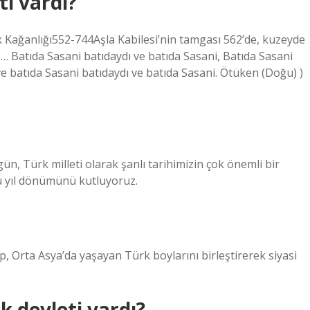
ti vardı?
 … Batıda Sasani batıdaydı ve batıda Sasani, Batıda Sasani
ve batıda Sasani batıdaydı ve batıda Sasani. Ötüken (Doğu) )
n, Türk milleti olarak şanlı tarihimizin çok önemli bir
ü yıl dönümünü kutluyoruz.
up, Orta Asya’da yaşayan Türk boylarını birleştirerek siyasi
 devleti vardı?