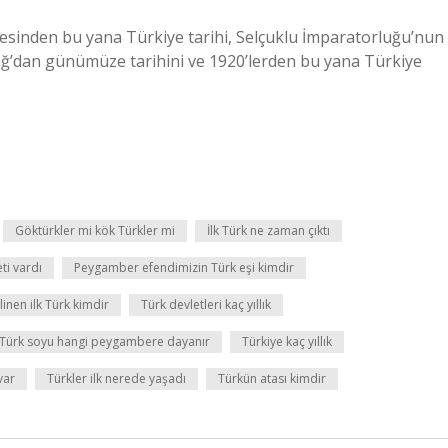
esinden bu yana Türkiye tarihi, Selçuklu İmparatorluğu’nun
ağ’dan günümüze tarihini ve 1920’lerden bu yana Türkiye
Göktürkler mi kök Türkler mi
İlk Türk ne zaman çıktı
ti vardı
Peygamber efendimizin Türk eşi kimdir
linen ilk Türk kimdir
Türk devletleri kaç yıllık
Türk soyu hangi peygambere dayanır
Türkiye kaç yıllık
var
Türkler ilk nerede yaşadı
Türkün atası kimdir