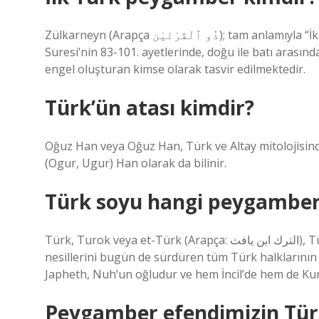
Zülkarneyn (Arapça ذُو ٱلْقَرْنَيْن); tam anlamıyla “İki Boynuzlu” anlamına gelen bu kişi, Kur’an-ı Kerim’de Kehf
Suresi’nin 83-101. ayetlerinde, doğu ile batı arasınd
engel oluşturan kimse olarak tasvir edilmektedir.
Türk’ün atası kimdir?
Oğuz Han veya Oğuz Han, Türk ve Altay mitolojisin
(Ogur, Ugur) Han olarak da bilinir.
Türk soyu hangi peygamber
Türk, Turok veya et-Türk (Arapça: الترك ابن يافث), Türk ve Arap mitolojisine göre, tarihsel olarak yaşamış ve
nesillerini bugün de sürdüren tüm Türk halklarının e
Japheth, Nuh’un oğludur ve hem İncil’de hem de Kur
Peygamber efendimizin Türk