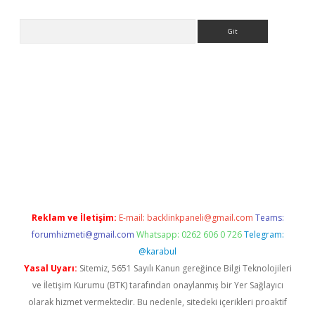
Arama
s.com/
betexper indir
elexbetgiris.org
Reklam ve İletişim:
E-mail:
backlinkpaneli@gmail.com
Teams:
forumhizmeti@gmail.com
Whatsapp: 0262 606 0 726
Telegram:
@karabul
Yasal Uyarı:
Sitemiz, 5651 Sayılı Kanun gereğince Bilgi Teknolojileri
ve İletişim Kurumu (BTK) tarafından onaylanmış bir Yer Sağlayıcı
olarak hizmet vermektedir. Bu nedenle, sitedeki içerikleri proaktif