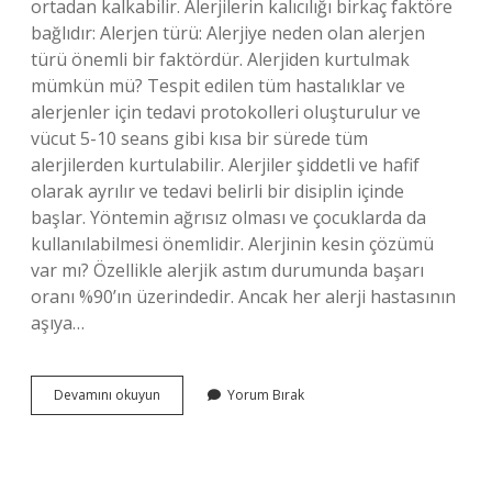
ortadan kalkabilir. Alerjilerin kalıcılığı birkaç faktöre
bağlıdır: Alerjen türü: Alerjiye neden olan alerjen
türü önemli bir faktördür. Alerjiden kurtulmak
mümkün mü? Tespit edilen tüm hastalıklar ve
alerjenler için tedavi protokolleri oluşturulur ve
vücut 5-10 seans gibi kısa bir sürede tüm
alerjilerden kurtulabilir. Alerjiler şiddetli ve hafif
olarak ayrılır ve tedavi belirli bir disiplin içinde
başlar. Yöntemin ağrısız olması ve çocuklarda da
kullanılabilmesi önemlidir. Alerjinin kesin çözümü
var mı? Özellikle alerjik astım durumunda başarı
oranı %90’ın üzerindedir. Ancak her alerji hastasının
aşıya…
Alerjiden
Devamını okuyun
Yorum Bırak
Tamamen
Kurtulmak
Mümkün
Mü