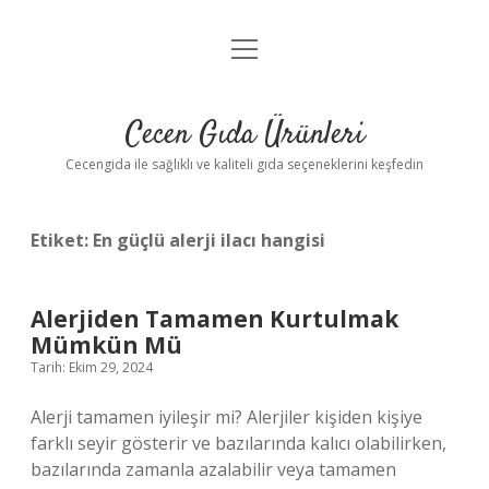
menüyü
Anasayfa
aç
Gizlilik Politikası
Cecen Gıda Ürünleri
Yasal Uyarı
Cecengida ile sağlıklı ve kaliteli gıda seçeneklerini keşfedin
Etiket:
En güçlü alerji ilacı hangisi
Alerjiden Tamamen Kurtulmak
Mümkün Mü
Tarih: Ekim 29, 2024
Alerji tamamen iyileşir mi? Alerjiler kişiden kişiye
farklı seyir gösterir ve bazılarında kalıcı olabilirken,
bazılarında zamanla azalabilir veya tamamen