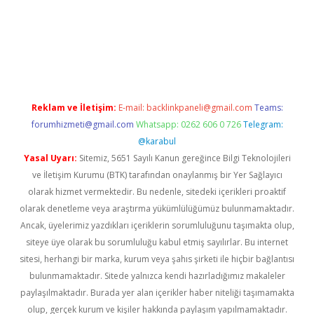
r
elexbetgiris.org
Reklam ve İletişim:
E-mail:
backlinkpaneli@gmail.com
Teams:
forumhizmeti@gmail.com
Whatsapp: 0262 606 0 726
Telegram:
@karabul
Yasal Uyarı:
Sitemiz, 5651 Sayılı Kanun gereğince Bilgi Teknolojileri
ve İletişim Kurumu (BTK) tarafından onaylanmış bir Yer Sağlayıcı
olarak hizmet vermektedir. Bu nedenle, sitedeki içerikleri proaktif
olarak denetleme veya araştırma yükümlülüğümüz bulunmamaktadır.
Ancak, üyelerimiz yazdıkları içeriklerin sorumluluğunu taşımakta olup,
siteye üye olarak bu sorumluluğu kabul etmiş sayılırlar. Bu internet
sitesi, herhangi bir marka, kurum veya şahıs şirketi ile hiçbir bağlantısı
bulunmamaktadır. Sitede yalnızca kendi hazırladığımız makaleler
paylaşılmaktadır. Burada yer alan içerikler haber niteliği taşımamakta
olup, gerçek kurum ve kişiler hakkında paylaşım yapılmamaktadır.