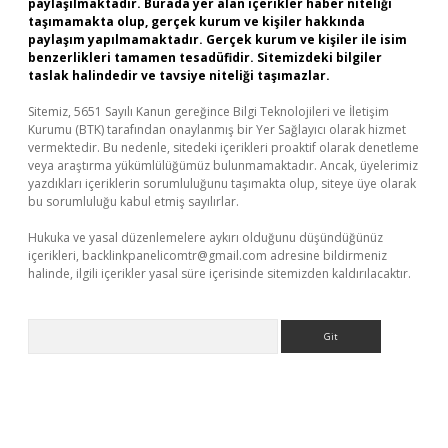
paylaşılmaktadır. Burada yer alan içerikler haber niteliği
taşımamakta olup, gerçek kurum ve kişiler hakkında
paylaşım yapılmamaktadır. Gerçek kurum ve kişiler ile isim
benzerlikleri tamamen tesadüfidir. Sitemizdeki bilgiler
taslak halindedir ve tavsiye niteliği taşımazlar.
Sitemiz, 5651 Sayılı Kanun gereğince Bilgi Teknolojileri ve İletişim
Kurumu (BTK) tarafından onaylanmış bir Yer Sağlayıcı olarak hizmet
vermektedir. Bu nedenle, sitedeki içerikleri proaktif olarak denetleme
veya araştırma yükümlülüğümüz bulunmamaktadır. Ancak, üyelerimiz
yazdıkları içeriklerin sorumluluğunu taşımakta olup, siteye üye olarak
bu sorumluluğu kabul etmiş sayılırlar.
Hukuka ve yasal düzenlemelere aykırı olduğunu düşündüğünüz
içerikleri,
backlinkpanelicomtr@gmail.com
adresine bildirmeniz
halinde, ilgili içerikler yasal süre içerisinde sitemizden kaldırılacaktır.
Arama