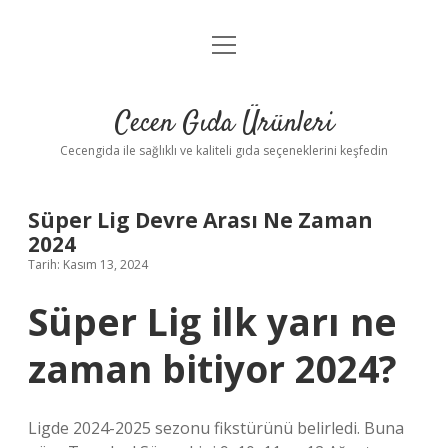
menüyü
Anasayfa
aç
Gizlilik Politikası
Cecen Gıda Ürünleri
Yasal Uyarı
Cecengida ile sağlıklı ve kaliteli gıda seçeneklerini keşfedin
Süper Lig Devre Arası Ne Zaman
2024
Tarih: Kasım 13, 2024
Süper Lig ilk yarı ne
zaman bitiyor 2024?
Ligde 2024-2025 sezonu fikstürünü belirledi. Buna