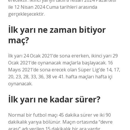
erecektir. İkinci yarıyıl tatili 8 Nisan 2024 Pazartesi
ile 12 Nisan 2024 Cuma tarihleri ​​arasında
gerçekleşecektir.
İlk yarı ne zaman bitiyor
maç?
İlk yarı 24 Ocak 2021’de sona ererken, ikinci yarı 29
Ocak 2021’de oynanacak maçlarla başlayacak. 16
Mayıs 2021’de sona erecek olan Süper Lig’de 14, 17,
20, 23, 28, 33, 36, 38 ve 41. hafta maçları hafta içi
oynanacak.
İlk yarı ne kadar sürer?
Normal bir futbol maçı 45 dakika sürer ve iki 90
dakikalık yarıya bölünür. Maçın ortasında “devre
arası” adı verilen 15 dakikalık bir ara vardır.