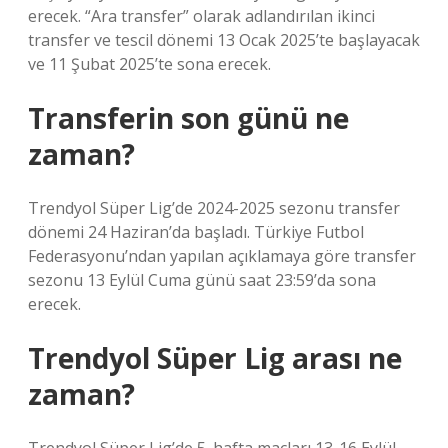
erecek. “Ara transfer” olarak adlandırılan ikinci
transfer ve tescil dönemi 13 Ocak 2025’te başlayacak
ve 11 Şubat 2025’te sona erecek.
Transferin son günü ne
zaman?
Trendyol Süper Lig’de 2024-2025 sezonu transfer
dönemi 24 Haziran’da başladı. Türkiye Futbol
Federasyonu’ndan yapılan açıklamaya göre transfer
sezonu 13 Eylül Cuma günü saat 23:59’da sona
erecek.
Trendyol Süper Lig arası ne
zaman?