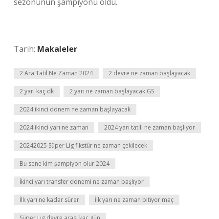
sezonunun şampiyonu oldu.
Tarih:
Makaleler
2 Ara Tatil Ne Zaman 2024
2 devre ne zaman başlayacak
2 yarı kaç dk
2 yarı ne zaman başlayacak GS
2024 ikinci dönem ne zaman başlayacak
2024 ikinci yarı ne zaman
2024 yarı tatili ne zaman başlıyor
20242025 Süper Lig fikstür ne zaman çekilecek
Bu sene kim şampiyon olur 2024
İkinci yarı transfer dönemi ne zaman başlıyor
İlk yarı ne kadar sürer
İlk yarı ne zaman bitiyor maç
Süper Lig devre arası kaç gün