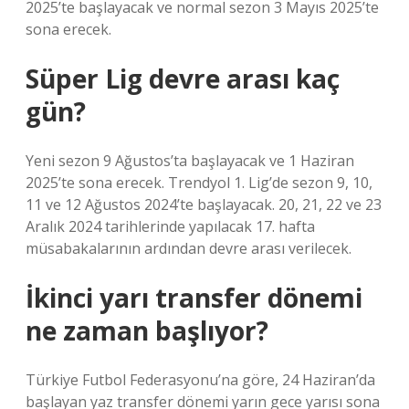
2025’te başlayacak ve normal sezon 3 Mayıs 2025’te
sona erecek.
Süper Lig devre arası kaç
gün?
Yeni sezon 9 Ağustos’ta başlayacak ve 1 Haziran
2025’te sona erecek. Trendyol 1. Lig’de sezon 9, 10,
11 ve 12 Ağustos 2024’te başlayacak. 20, 21, 22 ve 23
Aralık 2024 tarihlerinde yapılacak 17. hafta
müsabakalarının ardından devre arası verilecek.
İkinci yarı transfer dönemi
ne zaman başlıyor?
Türkiye Futbol Federasyonu’na göre, 24 Haziran’da
başlayan yaz transfer dönemi yarın gece yarısı sona