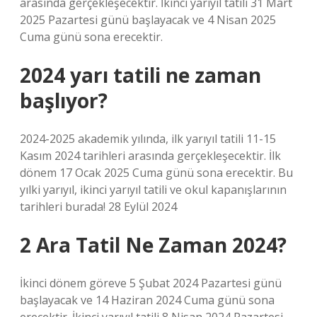
arasında gerçekleşecektir. İkinci yarıyıl tatili 31 Mart
2025 Pazartesi günü başlayacak ve 4 Nisan 2025
Cuma günü sona erecektir.
2024 yarı tatili ne zaman
başlıyor?
2024-2025 akademik yılında, ilk yarıyıl tatili 11-15
Kasım 2024 tarihleri ​​arasında gerçekleşecektir. İlk
dönem 17 Ocak 2025 Cuma günü sona erecektir. Bu
yılki yarıyıl, ikinci yarıyıl tatili ve okul kapanışlarının
tarihleri ​​burada! 28 Eylül 2024
2 Ara Tatil Ne Zaman 2024?
İkinci dönem göreve 5 Şubat 2024 Pazartesi günü
başlayacak ve 14 Haziran 2024 Cuma günü sona