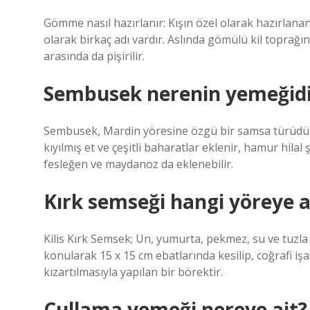
Gömme nasıl hazırlanır: Kışın özel olarak hazırlana
olarak birkaç adı vardır. Aslında gömülü kil toprağınd
arasında da pişirilir.
Sembusek nerenin yemeğidi
Sembusek, Mardin yöresine özgü bir samsa türüdür. “
kıyılmış et ve çeşitli baharatlar eklenir, hamur hilal ş
fesleğen ve maydanoz da eklenebilir.
Kırk semseği hangi yöreye a
Kilis Kırk Semsek; Un, yumurta, pekmez, su ve tuzla 
konularak 15 x 15 cm ebatlarında kesilip, coğrafi işa
kızartılmasıyla yapılan bir börektir.
Çullama yemeği nereye ait?