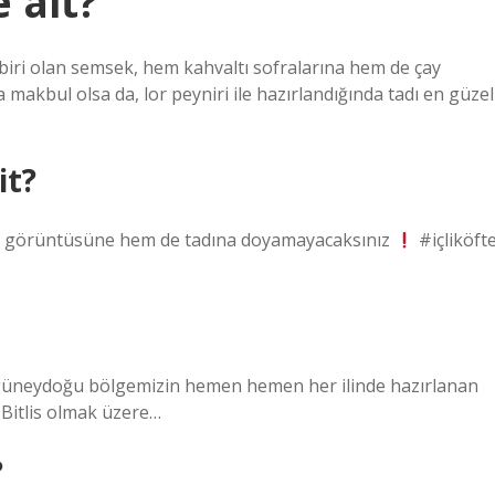
 ait?
 biri olan semsek, hem kahvaltı sofralarına hem de çay
 makbul olsa da, lor peyniri ile hazırlandığında tadı en güzel
it?
görüntüsüne hem de tadına doyamayacaksınız
#içliköft
güneydoğu bölgemizin hemen hemen her ilinde hazırlanan
 Bitlis olmak üzere…
?