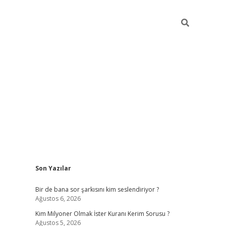
Sidebar
Son Yazılar
https://hiltonbet-giris.com/
betexper indir
ele
Bir de bana sor şarkısını kim seslendiriyor ?
Ağustos 6, 2026
Kim Milyoner Olmak İster Kuranı Kerim Sorusu ?
Ağustos 5, 2026