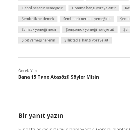
Gebol nerenin yemeğidir
Gömme hangi yöreye aittir
Kaş
Şembelik ne demek
Sembusek nerenin yemeğidir
Şemo
Semsek yemeği nedir
Şemşemok yemeği nereye ait
Şem
Şipit yemeği nerenin
Şıllık tatlısı hangi yöreye ait
Önceki Yazı
Bana 15 Tane Atasözü Söyler Misin
Bir yanıt yazın
E-posta adresiniz yayınlanmayacak.
Gerekli alanlar