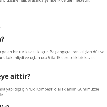
si bitkisine halk arasında şembelik de denmektedir.
.
a?
a Türk kökenliydi ve uçtan uca 5 ila 15 derecelik bir kavise
e aittir?
yapıldığı için “Eid Kömbesi” olarak anılır. Günümüzde
ır.