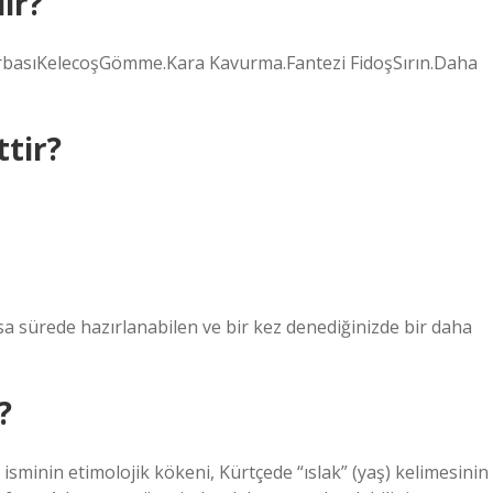
ir?
ÇorbasıKelecoşGömme.Kara Kavurma.Fantezi FidoşSırın.Daha
ttir?
sa sürede hazırlanabilen ve bir kez denediğinizde bir daha
?
lısı isminin etimolojik kökeni, Kürtçede “ıslak” (yaş) kelimesinin