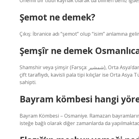
Önemli bir tıbbi kaynak olarak da bilinen deniz iğde
Şemot ne demek?
Çıkış: İbranice adı “şemot” olup “isim” anlamına gelir
Şemşîr ne demek Osmanlıc
Shamshir veya şimşir (Farsça: شمشیر), Orta Asya’dan gelen bir tür kavisli kılıçtır. Başlangıçta İran kılıçları düz ve
çift taraflıydı, kavisli pala tipi kılıçlar ise Orta Asy
sahipti.
Bayram kömbesi hangi yörey
Bayram Kömbesi – Osmaniye. Ramazan bayramlarında 
isteğe bağlı olarak diğer zamanlarda da yapılmaktad