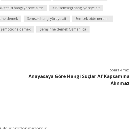
ık tatlısı hangi yöreye aittir
Kırk semseği hangi yöreye ait
t ne demek
Semsek hangi yöreye ait
Semsek pide nerenin
şemotik ne demek
Şemşîr ne demek Osmanlıca
Sonraki Yaz
Anayasaya Göre Hangi Suçlar Af Kapsamın
Alınma
*
ile işaretlenmişlerdir