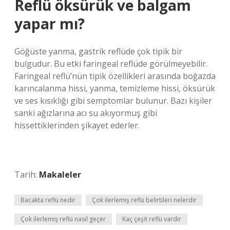
Reflü öksürük ve balgam
yapar mı?
Göğüste yanma, gastrik reflüde çok tipik bir
bulgudur. Bu etki faringeal reflüde görülmeyebilir.
Faringeal reflü’nün tipik özellikleri arasında boğazda
karıncalanma hissi, yanma, temizleme hissi, öksürük
ve ses kısıklığı gibi semptomlar bulunur. Bazı kişiler
sanki ağızlarına acı su akıyormuş gibi
hissettiklerinden şikayet ederler.
Tarih:
Makaleler
Bacakta reflü nedir
Çok ilerlemiş reflü belirtileri nelerdir
Çok ilerlemiş reflü nasıl geçer
Kaç çeşit reflü vardır