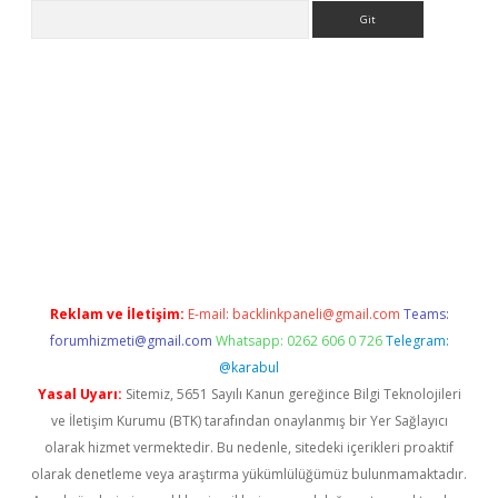
Arama
r
elexbetgiris.org
Reklam ve İletişim:
E-mail:
backlinkpaneli@gmail.com
Teams:
forumhizmeti@gmail.com
Whatsapp: 0262 606 0 726
Telegram:
@karabul
Yasal Uyarı:
Sitemiz, 5651 Sayılı Kanun gereğince Bilgi Teknolojileri
ve İletişim Kurumu (BTK) tarafından onaylanmış bir Yer Sağlayıcı
olarak hizmet vermektedir. Bu nedenle, sitedeki içerikleri proaktif
olarak denetleme veya araştırma yükümlülüğümüz bulunmamaktadır.