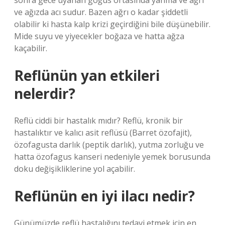
sonra gece uyanan göğüs ortasında yanma ve ağrı
ve ağızda acı sudur. Bazen ağrı o kadar şiddetli
olabilir ki hasta kalp krizi geçirdiğini bile düşünebilir.
Mide suyu ve yiyecekler boğaza ve hatta ağza
kaçabilir.
Reflünün yan etkileri
nelerdir?
Reflü ciddi bir hastalık mıdır? Reflü, kronik bir
hastalıktır ve kalıcı asit reflüsü (Barret özofajit),
özofagusta darlık (peptik darlık), yutma zorluğu ve
hatta özofagus kanseri nedeniyle yemek borusunda
doku değişikliklerine yol açabilir.
Reflünün en iyi ilacı nedir?
Günümüzde reflü hastalığını tedavi etmek için en