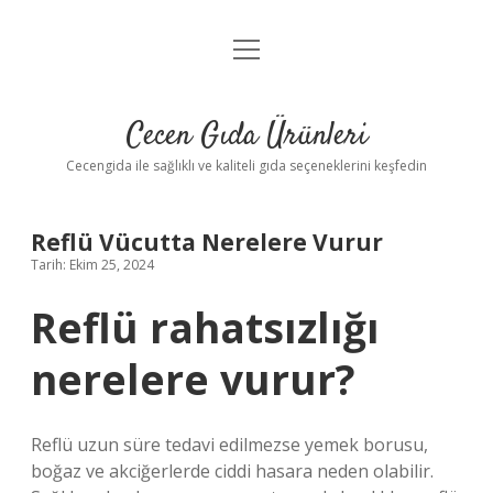
menüyü
Anasayfa
aç
Gizlilik Politikası
Cecen Gıda Ürünleri
Yasal Uyarı
Cecengida ile sağlıklı ve kaliteli gıda seçeneklerini keşfedin
Reflü Vücutta Nerelere Vurur
Tarih: Ekim 25, 2024
Reflü rahatsızlığı
nerelere vurur?
Reflü uzun süre tedavi edilmezse yemek borusu,
boğaz ve akciğerlerde ciddi hasara neden olabilir.