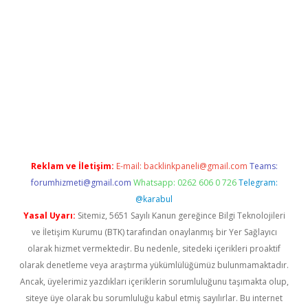
 indir
elexbetgiris.org
Reklam ve İletişim:
E-mail:
backlinkpaneli@gmail.com
Teams:
forumhizmeti@gmail.com
Whatsapp: 0262 606 0 726
Telegram:
@karabul
Yasal Uyarı:
Sitemiz, 5651 Sayılı Kanun gereğince Bilgi Teknolojileri
ve İletişim Kurumu (BTK) tarafından onaylanmış bir Yer Sağlayıcı
olarak hizmet vermektedir. Bu nedenle, sitedeki içerikleri proaktif
olarak denetleme veya araştırma yükümlülüğümüz bulunmamaktadır.
Ancak, üyelerimiz yazdıkları içeriklerin sorumluluğunu taşımakta olup,
siteye üye olarak bu sorumluluğu kabul etmiş sayılırlar. Bu internet