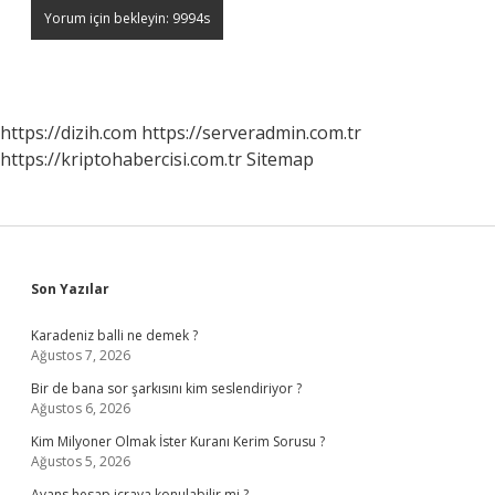
https://dizih.com
https://serveradmin.com.tr
https://kriptohabercisi.com.tr
Sitemap
Sidebar
Son Yazılar
Karadeniz balli ne demek ?
Ağustos 7, 2026
Bir de bana sor şarkısını kim seslendiriyor ?
Ağustos 6, 2026
Kim Milyoner Olmak İster Kuranı Kerim Sorusu ?
Ağustos 5, 2026
Avans hesap icraya konulabilir mi ?