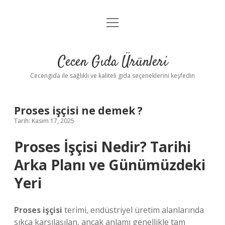
menüyü
Anasayfa
aç
Gizlilik Politikası
Cecen Gıda Ürünleri
Yasal Uyarı
Cecengida ile sağlıklı ve kaliteli gıda seçeneklerini keşfedin
Proses işçisi ne demek ?
Tarih: Kasım 17, 2025
Proses İşçisi Nedir? Tarihi
Arka Planı ve Günümüzdeki
Yeri
Proses işçisi
terimi, endüstriyel üretim alanlarında
sıkça karşılaşılan, ancak anlamı genellikle tam