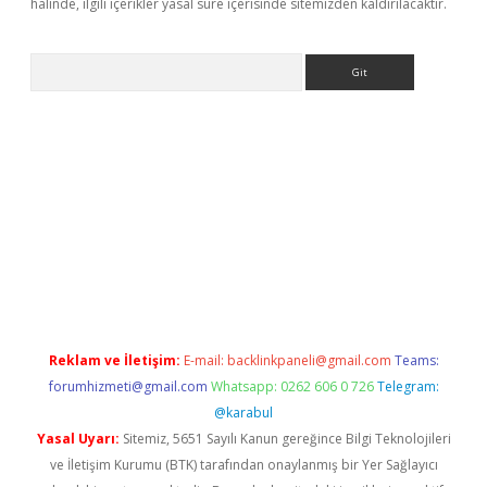
halinde, ilgili içerikler yasal süre içerisinde sitemizden kaldırılacaktır.
Arama
ir
elexbetgiris.org
Reklam ve İletişim:
E-mail:
backlinkpaneli@gmail.com
Teams:
forumhizmeti@gmail.com
Whatsapp: 0262 606 0 726
Telegram:
@karabul
Yasal Uyarı:
Sitemiz, 5651 Sayılı Kanun gereğince Bilgi Teknolojileri
ve İletişim Kurumu (BTK) tarafından onaylanmış bir Yer Sağlayıcı