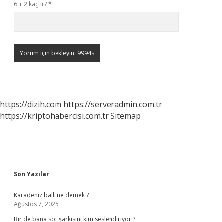
6 + 2 kaçtır?
*
https://dizih.com
https://serveradmin.com.tr
https://kriptohabercisi.com.tr
Sitemap
Sidebar
Son Yazılar
Karadeniz balli ne demek ?
Ağustos 7, 2026
Bir de bana sor şarkısını kim seslendiriyor ?