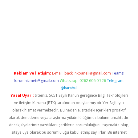
ndir
elexbetgiris.org
Reklam ve İletişim:
E-mail:
backlinkpaneli@gmail.com
Teams:
forumhizmeti@gmail.com
Whatsapp: 0262 606 0 726
Telegram:
@karabul
Yasal Uyarı:
Sitemiz, 5651 Sayılı Kanun gereğince Bilgi Teknolojileri
ve İletişim Kurumu (BTK) tarafından onaylanmış bir Yer Sağlayıcı
olarak hizmet vermektedir. Bu nedenle, sitedeki içerikleri proaktif
olarak denetleme veya araştırma yükümlülüğümüz bulunmamaktadır.
Ancak, üyelerimiz yazdıkları içeriklerin sorumluluğunu taşımakta olup,
siteye üye olarak bu sorumluluğu kabul etmiş sayılırlar. Bu internet