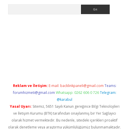
Arama
elexbetgiris.org
Reklam ve İletişim:
E-mail:
backlinkpaneli@gmail.com
Teams:
forumhizmeti@gmail.com
Whatsapp: 0262 606 0 726
Telegram:
@karabul
Yasal Uyarı:
Sitemiz, 5651 Sayılı Kanun gereğince Bilgi Teknolojileri
ve İletişim Kurumu (BTK) tarafından onaylanmış bir Yer Sağlayıcı
olarak hizmet vermektedir. Bu nedenle, sitedeki içerikleri proaktif
olarak denetleme veya araştırma yükümlülüğümüz bulunmamaktadır.