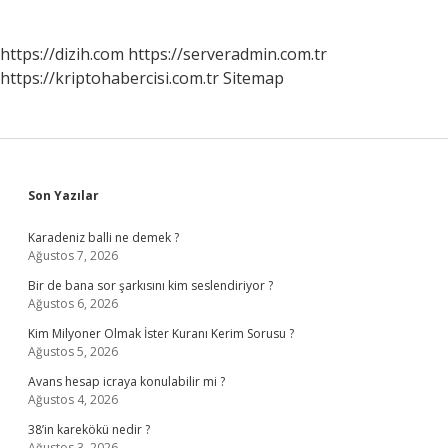
https://dizih.com
https://serveradmin.com.tr
https://kriptohabercisi.com.tr
Sitemap
Sidebar
Son Yazılar
Karadeniz balli ne demek ?
Ağustos 7, 2026
Bir de bana sor şarkısını kim seslendiriyor ?
Ağustos 6, 2026
Kim Milyoner Olmak İster Kuranı Kerim Sorusu ?
Ağustos 5, 2026
Avans hesap icraya konulabilir mi ?
Ağustos 4, 2026
38’in karekökü nedir ?
Ağustos 3, 2026