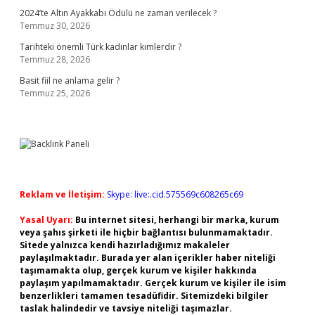
2024’te Altın Ayakkabı Ödülü ne zaman verilecek ?
Temmuz 30, 2026
Tarihteki önemli Türk kadınlar kimlerdir ?
Temmuz 28, 2026
Basit fiil ne anlama gelir ?
Temmuz 25, 2026
Reklam ve İletişim:
Skype: live:.cid.575569c608265c69
Yasal Uyarı:
Bu internet sitesi, herhangi bir marka, kurum
veya şahıs şirketi ile hiçbir bağlantısı bulunmamaktadır.
Sitede yalnızca kendi hazırladığımız makaleler
paylaşılmaktadır. Burada yer alan içerikler haber niteliği
taşımamakta olup, gerçek kurum ve kişiler hakkında
paylaşım yapılmamaktadır. Gerçek kurum ve kişiler ile isim
benzerlikleri tamamen tesadüfidir. Sitemizdeki bilgiler
taslak halindedir ve tavsiye niteliği taşımazlar.