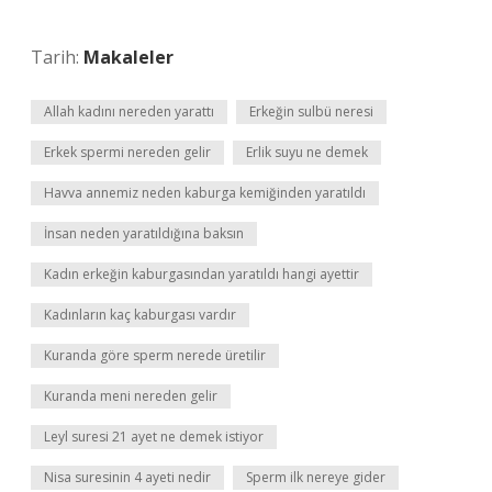
Tarih:
Makaleler
Allah kadını nereden yarattı
Erkeğin sulbü neresi
Erkek spermi nereden gelir
Erlik suyu ne demek
Havva annemiz neden kaburga kemiğinden yaratıldı
İnsan neden yaratıldığına baksın
Kadın erkeğin kaburgasından yaratıldı hangi ayettir
Kadınların kaç kaburgası vardır
Kuranda göre sperm nerede üretilir
Kuranda meni nereden gelir
Leyl suresi 21 ayet ne demek istiyor
Nisa suresinin 4 ayeti nedir
Sperm ilk nereye gider