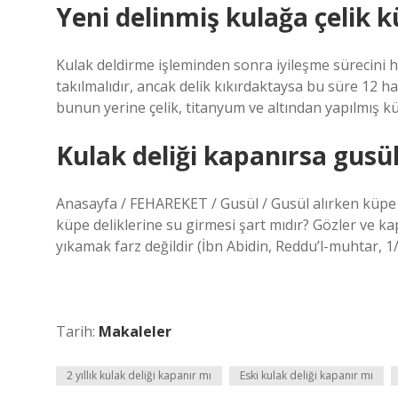
Yeni delinmiş kulağa çelik k
Kulak deldirme işleminden sonra iyileşme sürecini hı
takılmalıdır, ancak delik kıkırdaktaysa bu süre 12 ha
bunun yerine çelik, titanyum ve altından yapılmış küp
Kulak deliği kapanırsa gusü
Anasayfa / FEHAREKET / Gusül / Gusül alırken küpe d
küpe deliklerine su girmesi şart mıdır? Gözler ve kap
yıkamak farz değildir (İbn Abidin, Reddu’l-muhtar, 1
Tarih:
Makaleler
2 yıllık kulak deliği kapanır mı
Eski kulak deliği kapanır mı