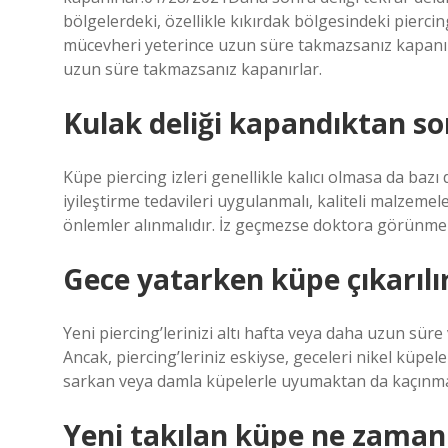
bölgelerdeki, özellikle kıkırdak bölgesindeki pierci
mücevheri yeterince uzun süre takmazsanız kapanır
uzun süre takmazsanız kapanırlar.
Kulak deliği kapandıktan son
Küpe piercing izleri genellikle kalıcı olmasa da baz
iyileştirme tedavileri uygulanmalı, kaliteli malzeme
önlemler alınmalıdır. İz geçmezse doktora görünmek a
Gece yatarken küpe çıkarılı
Yeni piercing’lerinizi altı hafta veya daha uzun sür
Ancak, piercing’leriniz eskiyse, geceleri nikel küpe
sarkan veya damla küpelerle uyumaktan da kaçınmal
Yeni takılan küpe ne zaman d