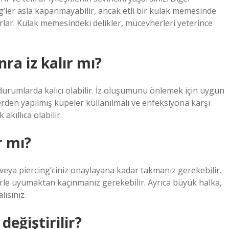
ng’ler asla kapanmayabilir, ancak etli bir kulak memesinde
lar. Kulak memesindeki delikler, mücevherleri yeterince
ra iz kalır mı?
ı durumlarda kalıcı olabilir. İz oluşumunu önlemek için uygun
lerden yapılmış küpeler kullanılmalı ve enfeksiyona karşı
kıllıca olabilir.
r mı?
e veya piercing’ciniz onaylayana kadar takmanız gerekebilir.
lerle uyumaktan kaçınmanız gerekebilir. Ayrıca büyük halka,
ısınız.
eğiştirilir?