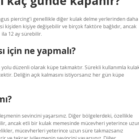
ği kaç günde kapanır?
gus piercing’i genellikle diğer kulak delme yerlerinden daha
si kişiden kişiye değişebilir ve birçok faktöre bağlıdır, ancak
la 12 ay sürebilir.
 için ne yapmalı?
 yolu düzenli olarak küpe takmaktır. Sürekli kullanımla kula
cektir. Deliğin açık kalmasını istiyorsanız her gün küpe
mı?
eşmenin sevincini yaşarsınız. Diğer bölgelerdeki, özellikle
ilir, ancak etli bir kulak memesinde mücevheri yeterince uzu
likler, mücevherleri yeterince uzun süre takmazsanız
ir ve tekrar iyileşmenin sevincini yaşarsınız. Diğer