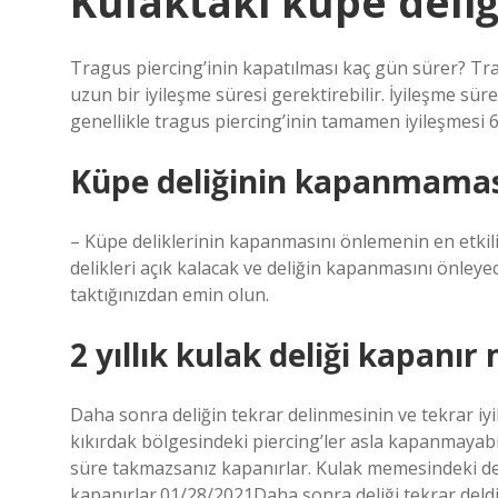
Kulaktaki küpe deli
Tragus piercing’inin kapatılması kaç gün sürer? Tra
uzun bir iyileşme süresi gerektirebilir. İyileşme süre
genellikle tragus piercing’inin tamamen iyileşmesi 6 i
Küpe deliğinin kapanmaması
– Küpe deliklerinin kapanmasını önlemenin en etkili
delikleri açık kalacak ve deliğin kapanmasını önleye
taktığınızdan emin olun.
2 yıllık kulak deliği kapanır 
Daha sonra deliğin tekrar delinmesinin ve tekrar iyil
kıkırdak bölgesindeki piercing’ler asla kapanmayab
süre takmazsanız kapanırlar. Kulak memesindeki de
kapanırlar.01/28/2021Daha sonra deliği tekrar deldir