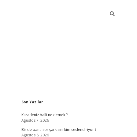
Sidebar
Son Yazılar
https://hiltonbet-giris.com/
betexper indir
e
Karadeniz balli ne demek ?
Ağustos 7, 2026
Bir de bana sor şarkısını kim seslendiriyor ?
Ağustos 6, 2026