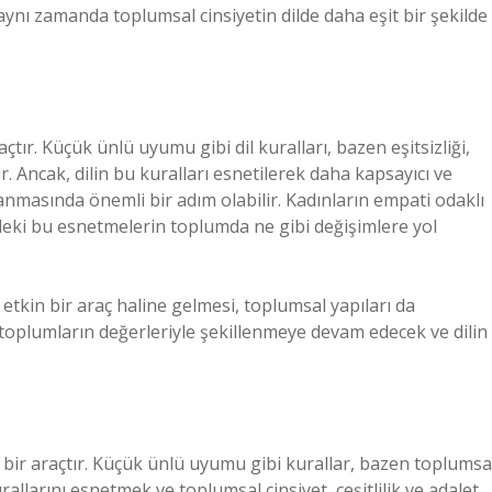
, aynı zamanda toplumsal cinsiyetin dilde daha eşit bir şekilde
tır. Küçük ünlü uyumu gibi dil kuralları, bazen eşitsizliği,
lir. Ancak, dilin bu kuralları esnetilerek daha kapsayıcı ve
ğlanmasında önemli bir adım olabilir. Kadınların empati odaklı
ldeki bu esnetmelerin toplumda ne gibi değişimlere yol
etkin bir araç haline gelmesi, toplumsal yapıları da
 toplumların değerleriyle şekillenmeye devam edecek ve dilin
ü bir araçtır. Küçük ünlü uyumu gibi kurallar, bazen toplumsa
kurallarını esnetmek ve toplumsal cinsiyet, çeşitlilik ve adalet