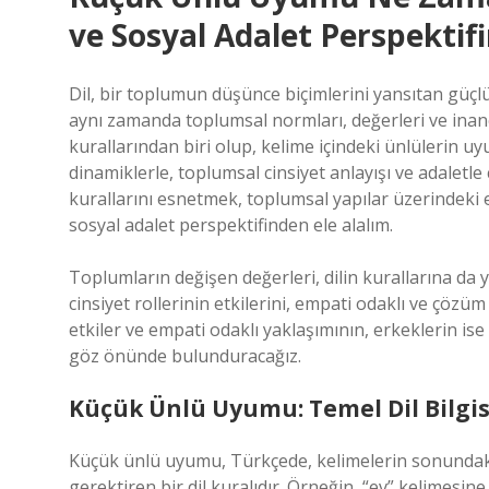
ve Sosyal Adalet Perspektif
Dil, bir toplumun düşünce biçimlerini yansıtan güçlü b
aynı zamanda toplumsal normları, değerleri ve inanç
kurallarından biri olup, kelime içindeki ünlülerin uy
dinamiklerle, toplumsal cinsiyet anlayışı ve adaletl
kurallarını esnetmek, toplumsal yapılar üzerindeki et
sosyal adalet perspektifinden ele alalım.
Toplumların değişen değerleri, dilin kurallarına da y
cinsiyet rollerinin etkilerini, empati odaklı ve çözüm
etkiler ve empati odaklı yaklaşımının, erkeklerin ise 
göz önünde bulunduracağız.
Küçük Ünlü Uyumu: Temel Dil Bilgis
Küçük ünlü uyumu, Türkçede, kelimelerin sonundaki
gerektiren bir dil kuralıdır. Örneğin, “ev” kelimesine