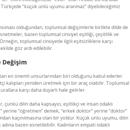
da, Türkçede “küçük ünlü uyumu aranmaz” diyebileceğimiz
ansıması olduğundan, toplumsal değişimlerle birlikte dilde de
snetmeler, bazen toplumsal cinsiyet eşitliği, çeşitlilik ve
rneğin, toplumsal cinsiyetle ilgili eşitsizliklere karşı
şekilde göz ardı edilebilir.
e Değişim
sıtan en önemli unsurlarından biri olduğunu kabul ederler.
çi kalıpları yeniden üretmek için bir araç olabilir. Toplumsal
kurallara karşı daha duyarlı hale gelirler.
çünkü dilin daha kapsayıcı, eşitlikçi ve insan odaklı
” yerine “öğretmen” demek, “erkek doktor” yerine “doktor”
ından kaçınılmasına olan bir yoldur. Küçük ünlü uyumu, dilin
k adına bazen esnetilebilir. Kadınların empati odaklı