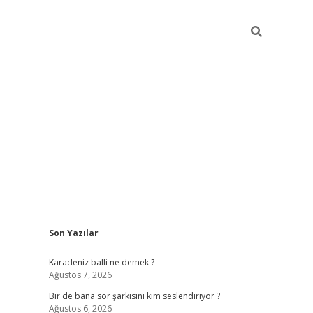
Sidebar
Son Yazılar
https://hiltonbet-giris.com/
betexper indir
e
Karadeniz balli ne demek ?
Ağustos 7, 2026
Bir de bana sor şarkısını kim seslendiriyor ?
Ağustos 6, 2026