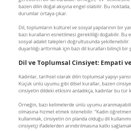
bazen dilin doğal akışına engel olabilir. Bu nokta
durumlar ortaya çıkar.
Dil, toplumların kültürel ve sosyal yapılarının bir y
bazı kuralların esnetilmesi gerekliliği doğabilir. Bu e
sosyal adalet talepleri doğrultusunda şekillenebilir. Ö
duyarlılığı arttırmak için bazı dil kuralları bilinçli bir 
Dil ve Toplumsal Cinsiyet: Empati v
Kadınlar, tarihsel olarak dilin toplumsal yapıyı yan
Küçük ünlü uyumu gibi dilsel kurallar, bazen cinsiyet
cinsiyetin dildeki etkisini anladıkça, kadınlar bu tür 
Örneğin, bazı kelimelerde ünlü uyumu aranmayabilir, 
olmasına hizmet etmek istenebilir. “Kadın öğretmen
kullanmak, cinsiyetin ön planda olduğu dil kullanım
cinsiyetçi ifadelerden arındırılmasına katkı sağlama