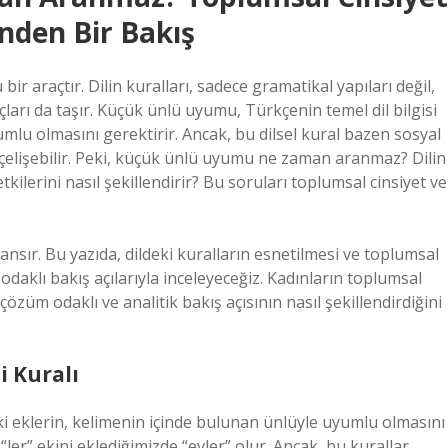
inden Bir Bakış
ir araçtır. Dilin kuralları, sadece gramatikal yapıları değil,
ları da taşır. Küçük ünlü uyumu, Türkçenin temel dil bilgisi
umlu olmasını gerektirir. Ancak, bu dilsel kural bazen sosyal
e çelişebilir. Peki, küçük ünlü uyumu ne zaman aranmaz? Dilin
kilerini nasıl şekillendirir? Bu soruları toplumsal cinsiyet ve
ansır. Bu yazıda, dildeki kuralların esnetilmesi ve toplumsal
 odaklı bakış açılarıyla inceleyeceğiz. Kadınların toplumsal
çözüm odaklı ve analitik bakış açısının nasıl şekillendirdiğini
i Kuralı
 eklerin, kelimenin içinde bulunan ünlüyle uyumlu olmasını
 “ler” ekini eklediğimizde “evler” olur. Ancak, bu kurallar