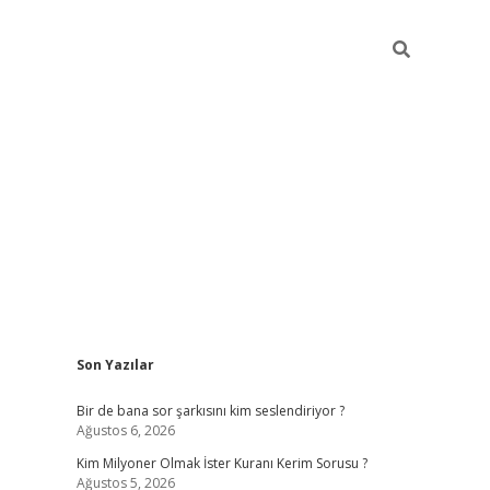
Sidebar
Son Yazılar
https://hiltonbet-giris.com/
betexper ind
Bir de bana sor şarkısını kim seslendiriyor ?
Ağustos 6, 2026
Kim Milyoner Olmak İster Kuranı Kerim Sorusu ?
Ağustos 5, 2026