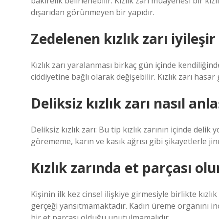
bakirelik belirlenebilir. Kızlık zarı muayenesi bir kızl
dışarıdan görünmeyen bir yapıdır.
Zedelenen kızlık zarı iyileşir
Kızlık zarı yaralanması birkaç gün içinde kendiliğind
ciddiyetine bağlı olarak değişebilir. Kızlık zarı hasa
Deliksiz kızlık zarı nasıl anla
Deliksiz kızlık zarı: Bu tip kızlık zarının içinde del
görememe, karın ve kasık ağrısı gibi şikayetlerle jin
Kızlık zarında et parçası ol
Kişinin ilk kez cinsel ilişkiye girmesiyle birlikte kı
gerçeği yansıtmamaktadır. Kadın üreme organını ince
bir et parçası olduğu unutulmamalıdır.