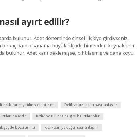
nasıl ayırt edilir?
arda bulunur. Adet döneminde cinsel ilişkiye girdiyseniz,
şan birkaç damla kanama büyük ölçüde himenden kaynaklanır.
da bulunur. Adet kanı beklemişse, pıhtılaşmış ve daha koyu
 kızlık zarım yırtılmış olabilir mi
Deliksiz kızlık zarı nasıl anlaşılır
irtileri nelerdir
Kızlık bozulunca ne gibi belirtiler olur
ufak şeyde bozulur mu
Kızlık zarı yokluğu nasıl anlaşılır