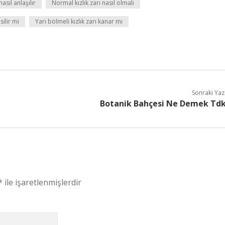
asıl anlaşılır
Normal kızlık zarı nasıl olmalı
silir mi
Yarı bölmeli kızlık zarı kanar mı
Sonraki Yaz
Botanik Bahçesi Ne Demek Td
*
ile işaretlenmişlerdir