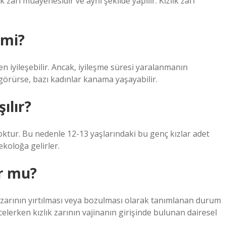
ık zarı muayenesidir ve aynı şekilde yapılır. Kızlık zarı
 mi?
en iyileşebilir. Ancak, iyileşme süresi yaralanmanın
r görürse, bazı kadınlar kanama yaşayabilir.
şılır?
ik yoktur. Bu nedenle 12-13 yaşlarındaki bu genç kızlar adet
ekoloğa gelirler.
ur mu?
zlık zarının yırtılması veya bozulması olarak tanımlanan durum
lerken kızlık zarının vajinanın girişinde bulunan dairesel