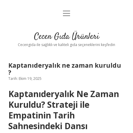
menüyü
Anasayfa
aç
Gizlilik Politikası
Cecen Gıda Ürünleri
Yasal Uyarı
Cecengida ile sağlıklı ve kaliteli gıda seçeneklerini keşfedin
Kaptanıderyalık ne zaman kuruldu
?
Tarih: Ekim 19, 2025
Kaptanıderyalık Ne Zaman
Kuruldu? Strateji ile
Empatinin Tarih
Sahnesindeki Dansı