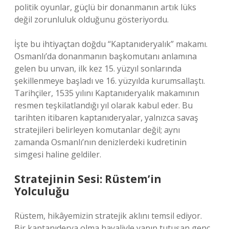
politik oyunlar, güçlü bir donanmanın artık lüks
değil zorunluluk olduğunu gösteriyordu.
İşte bu ihtiyaçtan doğdu “Kaptanıderyalık” makamı.
Osmanlı’da donanmanın başkomutanı anlamına
gelen bu unvan, ilk kez 15. yüzyıl sonlarında
şekillenmeye başladı ve 16. yüzyılda kurumsallaştı.
Tarihçiler, 1535 yılını Kaptanıderyalık makamının
resmen teşkilatlandığı yıl olarak kabul eder. Bu
tarihten itibaren kaptanıderyalar, yalnızca savaş
stratejileri belirleyen komutanlar değil; aynı
zamanda Osmanlı’nın denizlerdeki kudretinin
simgesi haline geldiler.
Stratejinin Sesi: Rüstem’in
Yolculuğu
Rüstem, hikâyemizin stratejik aklını temsil ediyor.
Bir kaptanıderya olma hayaliyle yanıp tutuşan genç