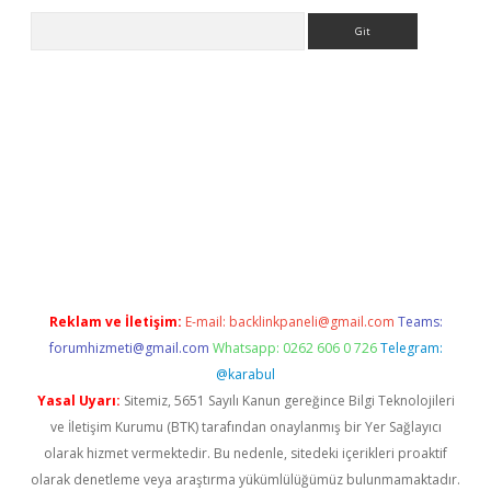
Arama
r indir
elexbetgiris.org
Reklam ve İletişim:
E-mail:
backlinkpaneli@gmail.com
Teams:
forumhizmeti@gmail.com
Whatsapp: 0262 606 0 726
Telegram:
@karabul
Yasal Uyarı:
Sitemiz, 5651 Sayılı Kanun gereğince Bilgi Teknolojileri
ve İletişim Kurumu (BTK) tarafından onaylanmış bir Yer Sağlayıcı
olarak hizmet vermektedir. Bu nedenle, sitedeki içerikleri proaktif
olarak denetleme veya araştırma yükümlülüğümüz bulunmamaktadır.