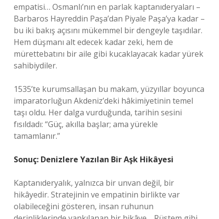
empatisi… Osmanlı’nın en parlak kaptanıderyaları –
Barbaros Hayreddin Paşa’dan Piyale Paşa’ya kadar –
bu iki bakış açısını mükemmel bir dengeyle taşıdılar.
Hem düşmanı alt edecek kadar zeki, hem de
mürettebatını bir aile gibi kucaklayacak kadar yürek
sahibiydiler.
1535’te kurumsallaşan bu makam, yüzyıllar boyunca
imparatorluğun Akdeniz’deki hâkimiyetinin temel
taşı oldu. Her dalga vurduğunda, tarihin sesini
fısıldadı: “Güç, akılla başlar; ama yürekle
tamamlanır.”
Sonuç: Denizlere Yazılan Bir Aşk Hikâyesi
Kaptanıderyalık, yalnızca bir unvan değil, bir
hikâyedir. Stratejinin ve empatinin birlikte var
olabileceğini gösteren, insan ruhunun
derinliklerinde yankılanan bir hikâye… Rüstem gibi