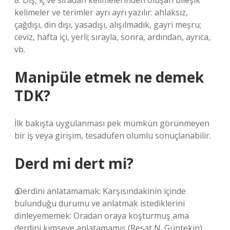
8. Dış, iç ve sıradan kelimelerinden oluşan bileşik
kelimeler ve terimler ayrı ayrı yazılır: ahlaksız,
çağdışı, din dışı, yasadışı, alışılmadık, gayri meşru;
ceviz, hafta içi, yerli; sırayla, sonra, ardından, ayrıca,
vb.
Manipüle etmek ne demek
TDK?
İlk bakışta uygulanması pek mümkün görünmeyen
bir iş veya girişim, tesadüfen olumlu sonuçlanabilir.
Derd mi dert mi?
ѻ Derdini anlatamamak: Karşısındakinin içinde
bulunduğu durumu ve anlatmak istediklerini
dinleyememek: Oradan oraya koşturmuş ama
derdini kimseye anlatamamış (Reşat N. Güntekin).