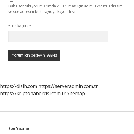
Daha sonraki yorumlarımda kullanılması için adım, e-posta adresim
ve site adresim bu tarayıcıya kaydedilsin.
5 + 3 kaçtır?
*
https://dizih.com
https://serveradmin.com.tr
https://kriptohabercisi.com.tr
Sitemap
Sidebar
Son Yazılar