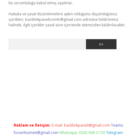
bu sorumluluğu kabul etmiş sayılırlar.
Hukuka ve yasal düzenlemelere aykırı olduğunu düşündüğünüz
içerikleri,
backlinkpanelicomtr@gmail.com
adresine bildirmeniz
halinde, ilgili içerikler yasal süre içerisinde sitemizden kaldırılacaktır.
Arama
ir
elexbetgiris.org
Reklam ve İletişim:
E-mail:
backlinkpaneli@gmail.com
Teams:
forumhizmeti@gmail.com
Whatsapp: 0262 606 0 726
Telegram: