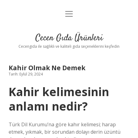
menüyü
Anasayfa
aç
Gizlilik Politikası
Cecen Gıda Ürünleri
Yasal Uyarı
Cecengida ile sağlıklı ve kaliteli gıda seçeneklerini keşfedin
Kahir Olmak Ne Demek
Tarih: Eylül 29, 2024
Kahir kelimesinin
anlamı nedir?
Türk Dil Kurumu’na göre kahır kelimesi; harap
etmek, yıkmak, bir sorundan dolayı derin üzüntü