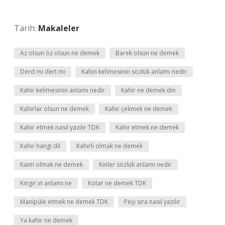
Tarih:
Makaleler
Az olsun öz olsun ne demek
Barek olsun ne demek
Derd mi dert mi
Kahin kelimesinin sözlük anlamı nedir
Kahir kelimesinin anlamı nedir
Kahir ne demek din
Kahirlar olsun ne demek
Kahır çekmek ne demek
Kahır etmek nasıl yazılır TDK
Kahır etmek ne demek
Kahır hangi dil
Kahırlı olmak ne demek
Kaim olmak ne demek
Kinler sözlük anlamı nedir
Kıngır ın anlamı ne
Kotar ne demek TDK
Manipüle etmek ne demek TDK
Peşi sıra nasıl yazılır
Ya kahir ne demek