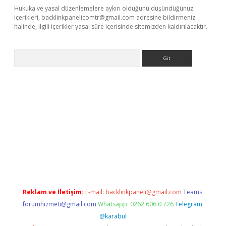
Hukuka ve yasal düzenlemelere aykırı olduğunu düşündüğünüz
içerikleri,
backlinkpanelicomtr@gmail.com
adresine bildirmeniz
halinde, ilgili içerikler yasal süre içerisinde sitemizden kaldırılacaktır.
Arama
r indir
elexbetgiris.org
Reklam ve İletişim:
E-mail:
backlinkpaneli@gmail.com
Teams:
forumhizmeti@gmail.com
Whatsapp: 0262 606 0 726
Telegram:
@karabul