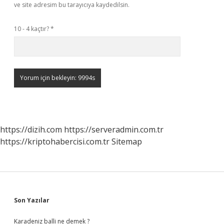
ve site adresim bu tarayıcıya kaydedilsin.
10 - 4 kaçtır?
*
https://dizih.com
https://serveradmin.com.tr
https://kriptohabercisi.com.tr
Sitemap
Sidebar
Son Yazılar
Karadeniz balli ne demek ?