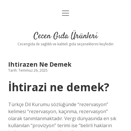
menüyü
Anasayfa
aç
Gizlilik Politikası
Cecen Gıda Ürünleri
Yasal Uyarı
Cecengida ile sağlıklı ve kaliteli gıda seçeneklerini keşfedin
Ihtirazen Ne Demek
Tarih: Temmuz 26, 2025
İhtirazi ne demek?
Türkçe Dil Kurumu sözlüğünde “rezervasyon”
kelimesi “rezervasyon, kaçınma, rezervasyon”
olarak tanımlanmaktadır. Vergi dünyasında en sık
kullanılan “provizyon” terimi ise “belirli hakların