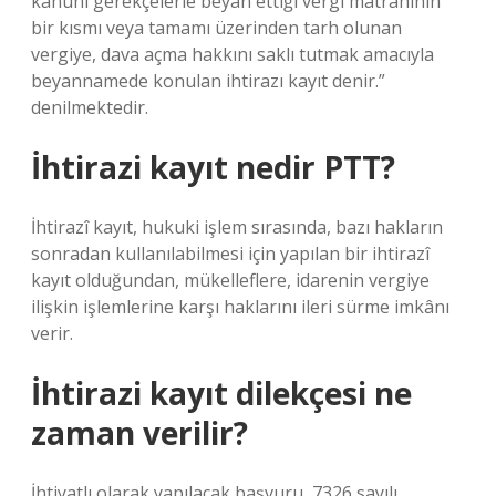
kanuni gerekçelerle beyan ettiği vergi matrahının
bir kısmı veya tamamı üzerinden tarh olunan
vergiye, dava açma hakkını saklı tutmak amacıyla
beyannamede konulan ihtirazı kayıt denir.”
denilmektedir.
İhtirazi kayıt nedir PTT?
İhtirazî kayıt, hukuki işlem sırasında, bazı hakların
sonradan kullanılabilmesi için yapılan bir ihtirazî
kayıt olduğundan, mükelleflere, idarenin vergiye
ilişkin işlemlerine karşı haklarını ileri sürme imkânı
verir.
İhtirazi kayıt dilekçesi ne
zaman verilir?
İhtiyatlı olarak yapılacak başvuru, 7326 sayılı