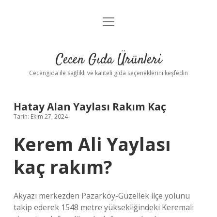
menüyü
Anasayfa
aç
Gizlilik Politikası
Cecen Gıda Ürünleri
Yasal Uyarı
Cecengida ile sağlıklı ve kaliteli gıda seçeneklerini keşfedin
Hatay Alan Yaylası Rakım Kaç
Tarih: Ekim 27, 2024
Kerem Ali Yaylası
kaç rakım?
Akyazı merkezden Pazarköy-Güzellek ilçe yolunu
takip ederek 1548 metre yüksekliğindeki Keremali