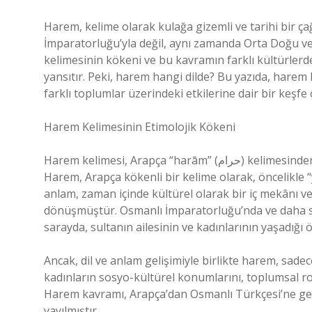
Harem, kelime olarak kulağa gizemli ve tarihi bir ç
İmparatorluğu’yla değil, aynı zamanda Orta Doğu ve A
kelimesinin kökeni ve bu kavramın farklı kültürlerde n
yansıtır. Peki, harem hangi dilde? Bu yazıda, harem
farklı toplumlar üzerindeki etkilerine dair bir keşfe 
Harem Kelimesinin Etimolojik Kökeni
Harem kelimesi, Arapça “harām” (حرام) kelimesinden türetilmiştir ve “yasaklanmış, dokunulmaz” anlamına gelir.
Harem, Arapça kökenli bir kelime olarak, öncelikle “
anlam, zaman içinde kültürel olarak bir iç mekânı 
dönüşmüştür. Osmanlı İmparatorluğu’nda ve daha so
sarayda, sultanın ailesinin ve kadınlarının yaşadığı ö
Ancak, dil ve anlam gelişimiyle birlikte harem, sade
kadınların sosyo-kültürel konumlarını, toplumsal roll
Harem kavramı, Arapça’dan Osmanlı Türkçesi’ne geç
yayılmıştır.