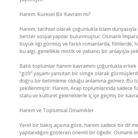
Harem: Küresel Bir Kavram mı?
Harem, tarihsel olarak çoğunlukla İslam dünyasıyla i
benzer sosyal yapılar bulunmuştur. Osmanlı İmpara
büyük ilgi görmüş ve farklı romanlarda, filmlerde, ha
bu algı, genellikle mistik ve yabancı bir anlayışla şe
Batılı toplumlar harem kavramını çoğunlukla erkek e
“gizli” yaşamı yansıtan bir simge olarak görmüşlerd
doğru bir betimleme olduğu anlamına gelmez. Bu tür 
şekillenmiştir. Harem, Arap toplumlarında sadece fiz
statü ve kültürel geleneklerle iç içe geçmiş bir kavr
Harem ve Toplumsal Dinamikler
Yerel bir bakış açısına göre, harem sadece bir dil 
yapılandığını gösteren önemli bir öğedir. Osmanlı 