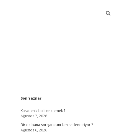
Sidebar
Son Yazılar
https://hiltonbet-giris.com/
betexper indir
e
Karadeniz balli ne demek ?
Ağustos 7, 2026
Bir de bana sor şarkısını kim seslendiriyor ?
Ağustos 6, 2026